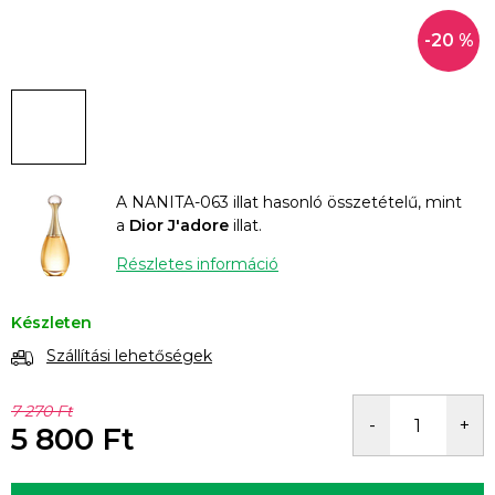
-20 %
A NANITA-063 illat hasonló összetételű, mint
a
Dior J'adore
illat.
Részletes információ
Készleten
Szállítási lehetőségek
7 270 Ft
5 800 Ft
Egységár: