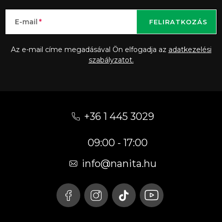
E-mail
FELIRATKOZÁS
Az e-mail címe megadásával Ön elfogadja az
adatkezelési
szabályzatot.
L
á
+36 1 445 3029
b
09:00 - 17:00
l
é
info
@
nanita.hu
c