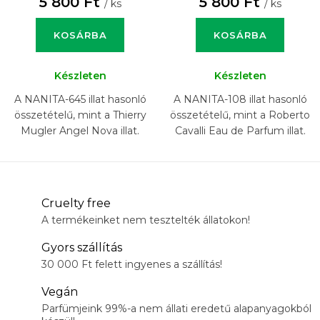
5 800 Ft
5 800 Ft
/ ks
/ ks
KOSÁRBA
KOSÁRBA
Készleten
Készleten
A NANITA-645 illat hasonló
A NANITA-108 illat hasonló
összetételű, mint a Thierry
összetételű, mint a Roberto
Mugler Angel Nova illat.
Cavalli Eau de Parfum illat.
Cruelty free
A termékeinket nem tesztelték állatokon!
Gyors szállítás
30 000 Ft felett ingyenes a szállítás!
Vegán
Parfümjeink 99%-a nem állati eredetű alapanyagokból