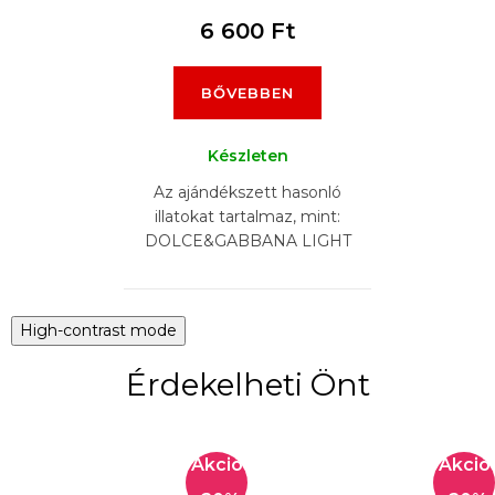
6 600 Ft
BŐVEBBEN
Készleten
Az ajándékszett hasonló
illatokat tartalmaz, mint:
DOLCE&GABBANA LIGHT
BLUE, VERSACE BRIGHT
CRYSTAL, DIOR J´ADOR,
YSL BLACK OPIUM,
High-contrast mode
LANCOME IDOL,...
Érdekelheti Önt