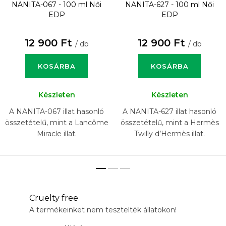
NANITA-067 - 100 ml
Női
NANITA-627 - 100 ml
Női
EDP
EDP
12 900 Ft
12 900 Ft
/ db
/ db
KOSÁRBA
KOSÁRBA
Készleten
Készleten
A NANITA-067 illat hasonló
A NANITA-627 illat hasonló
összetételű, mint a Lancôme
összetételű, mint a Hermès
Miracle illat.
Twilly d’Hermès illat.
Cruelty free
A termékeinket nem tesztelték állatokon!