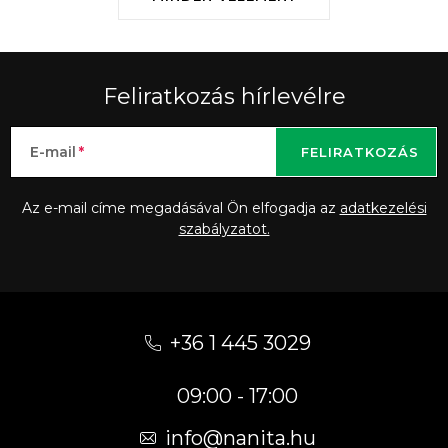
Feliratkozás hírlevélre
E-mail
FELIRATKOZÁS
Az e-mail címe megadásával Ön elfogadja az
adatkezelési
szabályzatot.
L
á
+36 1 445 3029
b
09:00 - 17:00
l
é
info
@
nanita.hu