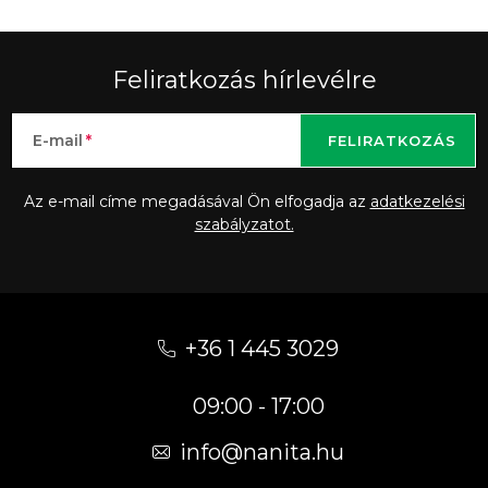
Feliratkozás hírlevélre
E-mail
FELIRATKOZÁS
Az e-mail címe megadásával Ön elfogadja az
adatkezelési
szabályzatot.
L
á
+36 1 445 3029
b
09:00 - 17:00
l
é
info
@
nanita.hu