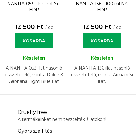
NANITA-053 - 100 ml
Női
NANITA-136 - 100 ml
Női
EDP
EDP
12 900 Ft
12 900 Ft
/ db
/ db
KOSÁRBA
KOSÁRBA
Készleten
Készleten
A NANITA-053 illat hasonló
A NANITA-136 illat hasonló
összetételű, mint a Dolce &
összetételű, mint a Armani Si
Gabbana Light Blue illat.
illat.
Cruelty free
A termékeinket nem tesztelték állatokon!
Gyors szállítás