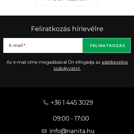
Feliratkozás hírlevélre
E-mail
FELIRATKOZÁS
Az e-mail címe megadásával Ön elfogadja az
adatkezelési
szabályzatot.
L
á
+36 1 445 3029
b
09:00 - 17:00
l
é
info
@
nanita.hu