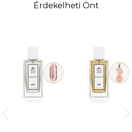
Érdekelheti Önt