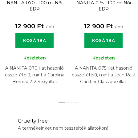
NANITA-070 - 100 ml
Női
NANITA-075 - 100 ml
Női
EDP
EDP
12 900 Ft
12 900 Ft
/ db
/ db
KOSÁRBA
KOSÁRBA
Készleten
Készleten
A NANITA-070 illat hasonló
A NANITA-075 illat hasonló
összetételű, mint a Carolina
összetételű, mint a Jean Paul
Herrera 212 Sexy illat.
Gaultier Classique illat.
Cruelty free
A termékeinket nem tesztelték állatokon!