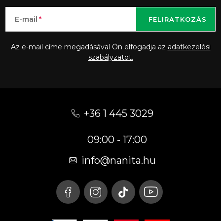
E-mail
FELIRATKOZÁS
Az e-mail címe megadásával Ön elfogadja az
adatkezelési
szabályzatot.
L
á
+36 1 445 3029
b
09:00 - 17:00
l
é
info
@
nanita.hu
c