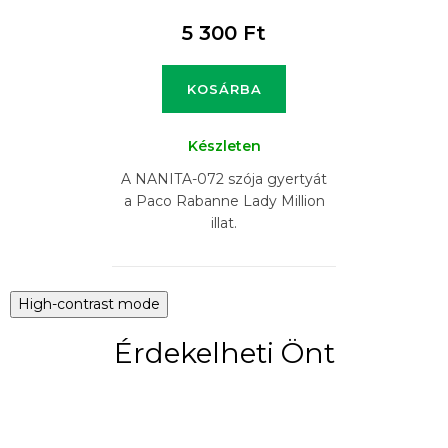
5 300 Ft
KOSÁRBA
Készleten
A NANITA-072 szója gyertyát
a Paco Rabanne Lady Million
illat.
High-contrast mode
Érdekelheti Önt