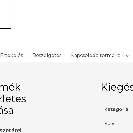
Értékelés
Beszélgetés
Kapcsolódó termékek
rmék
Kiegés
zletes
rása
Kategória
:
Súly
:
sszetétel