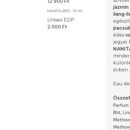
szívbe
12 900 Ft
jázmin
NANITA-895 - 10 ml
ilang-i
Unisex EDP
egészít
2 000 Ft
pacsuli
édes
va
jegyei
NANIT
mindenn
különl
évben.
Eau de
Össze
Parfum 
Bht, Lin
Methoxy
Methox