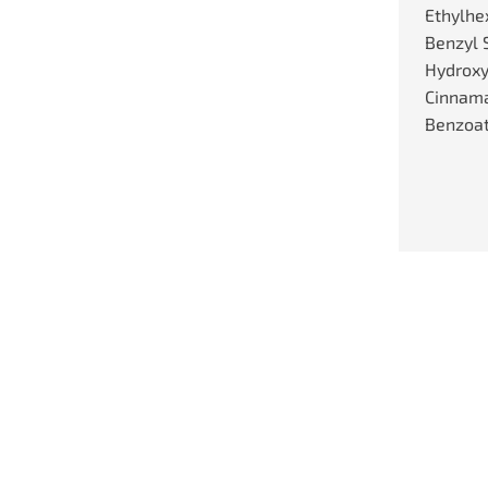
Ethylhe
Benzyl S
Hydroxyc
Cinnama
Benzoa