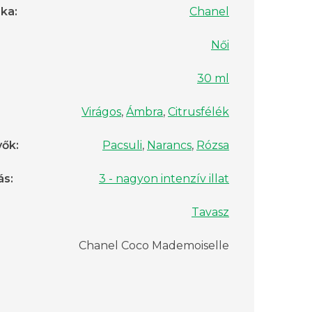
rka
:
Chanel
Női
30 ml
Virágos
,
Ámbra
,
Citrusfélék
vők
:
Pacsuli
,
Narancs
,
Rózsa
ás
:
3 - nagyon intenzív illat
Tavasz
Chanel Coco Mademoiselle