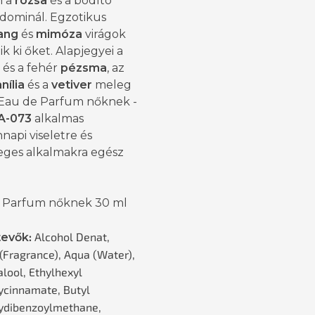
n a
rózsa
és a bódító
dominál. Egzotikus
lang
és
mimóza
virágok
ik ki őket. Alapjegyei a
és a fehér
pézsma
, az
nília
és a
vetiver
meleg
. Eau de Parfum nőknek -
A-073
alkalmas
api viseletre és
eges alkalmakra egész
 Parfum nőknek 30 ml
:
Alcohol Denat,
tevők
(Fragrance), Aqua (Water),
alool, Ethylhexyl
cinnamate, Butyl
ydibenzoylmethane,