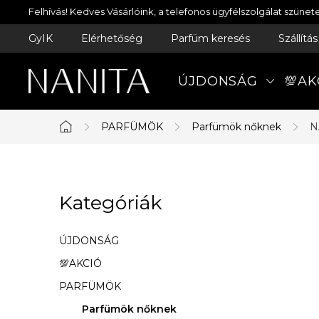
Ugrás
Felhívás! Kedves Vásárlóink, a telefonos ügyfélszolgálat szün
a
GyIK
Elérhetőség
Parfüm keresés
Szállítá
fő
tartalomhoz
ÚJDONSÁG
💯AK
PARFÜMÖK
Parfümök nőknek
N
Kezdőlap
O
Kategóriák
Kategóriák
l
átugrása
d
ÚJDONSÁG
a
💯AKCIÓ
PARFÜMÖK
l
Parfümök nőknek