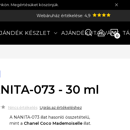
münkön. Megértésüket köszönjük.
Webáruház értékelése: 4,9
KOS
JÁNDÉK KÉSZLET
AJÁNDÉKUTALVÁNY
TÁ
NITA-073 - 30 ml
Nincs értékelés
Ugrás az értékeléshez
A NANITA-073 illat hasonló összetételű,
mint a
Chanel Coco Mademoiselle
illat.