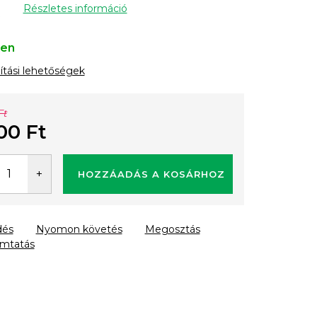
Részletes információ
ten
lítási lehetőségek
Ft
00 Ft
gár:
HOZZÁADÁS A KOSÁRHOZ
dés
Nyomon követés
Megosztás
mtatás