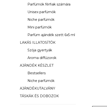
s
Parfümök férfiak számára
ó
Unisex parfümök
p
Niche parfümök
a
Mini parfümök
Parfüm ajándék szett 6x5 ml
n
LAKÁS ILLATOSÍTÓK
e
Szója gyertyák
l
Aroma diffúzorok
AJÁNDÉK KÉSZLET
Bestsellers
Niche parfümök
AJÁNDÉKUTALVÁNY
TÁSKÁK ÉS DOBOZOK