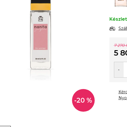
Készle
Szál
7 270 
5 8
Egysé
Kér
Nyo
-20 %