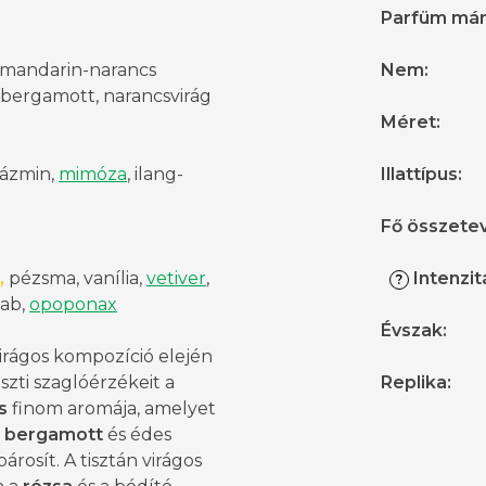
Parfüm má
, mandarin-narancs
Nem
:
 bergamott, narancsvirág
Méret
:
 jázmin,
mimóza
, ilang-
Illattípus
:
Fő összete
,
pézsma, vanília,
vetiver
,
Intenzit
?
ab,
opoponax
Évszak
:
irágos kompozíció elején
szti szaglóérzékeit a
Replika
:
s
finom aromája, amelyet
ő
bergamott
és édes
árosít. A tisztán virágos