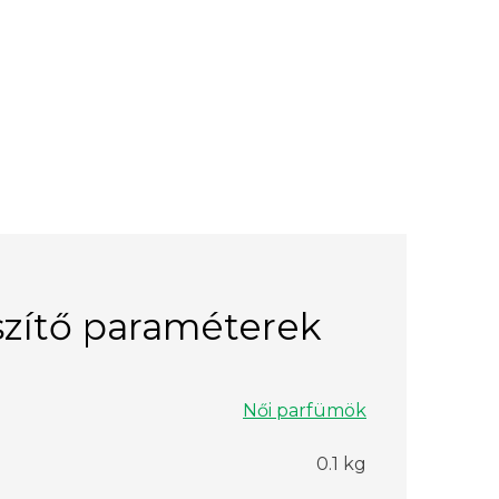
zítő paraméterek
Női parfümök
0.1 kg