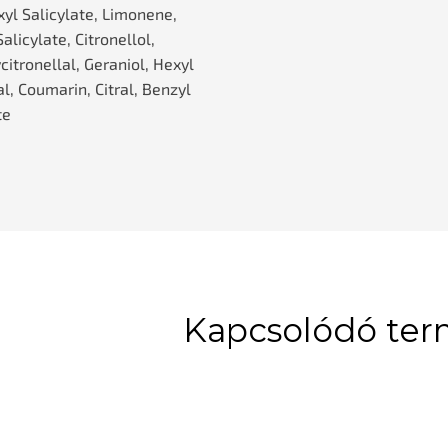
xyl Salicylate, Limonene,
alicylate, Citronellol,
itronellal, Geraniol, Hexyl
l, Coumarin, Citral, Benzyl
te
Kapcsolódó te