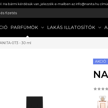
etel. Ha bármi kérdésük van, jelezzék e-mailben az info@nanita.hu cí
s és fizetés
CIÓ
PARFÜMÖK
LAKÁS ILLATOSÍTÓK
A
ANITA-073 - 30 ml
AKCIÓ
NA