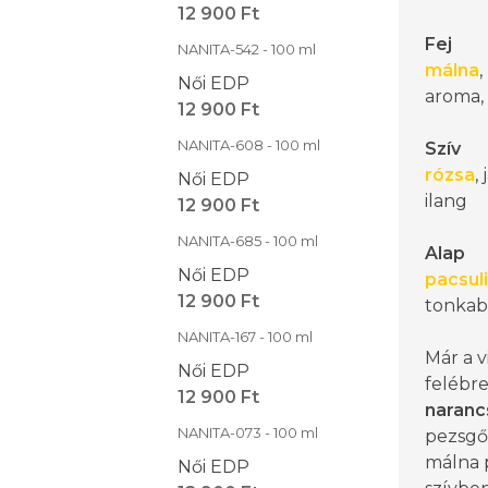
12 900 Ft
Fej
NANITA-542 - 100 ml
málna
Női EDP
aroma,
12 900 Ft
NANITA-608 - 100 ml
Szív
rózsa
,
Női EDP
ilang
12 900 Ft
NANITA-685 - 100 ml
Alap
Női EDP
pacsuli
12 900 Ft
tonkab
NANITA-167 - 100 ml
Már a v
Női EDP
felébre
12 900 Ft
naranc
NANITA-073 - 100 ml
pezsg
málna p
Női EDP