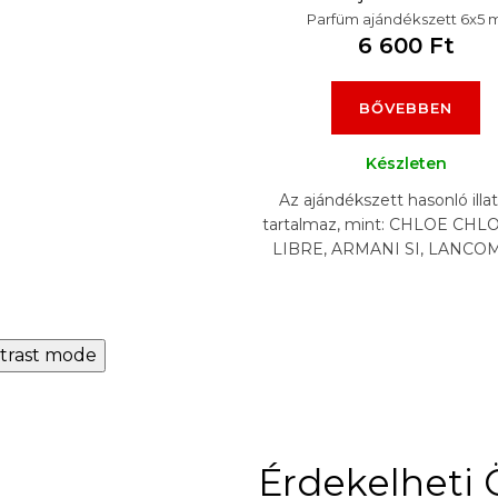
Parfüm ajándékszett 6x5 m
6 600 Ft
BŐVEBBEN
Készleten
Az ajándékszett hasonló illa
tartalmaz, mint: CHLOE CHLO
LIBRE, ARMANI SI, LANCO
VIA EST BELLE, CHANEL 
MADEMOISELLE, CAROLIN
trast mode
Érdekelheti 