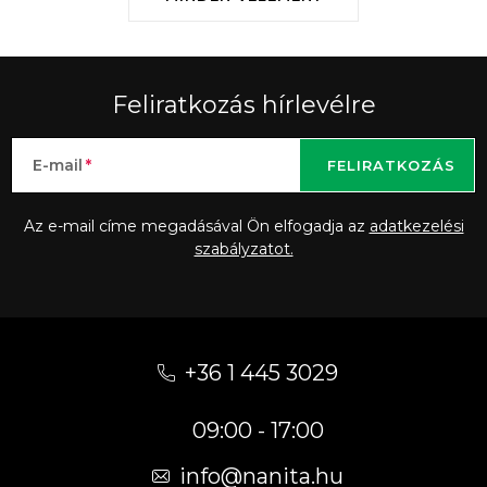
Feliratkozás hírlevélre
E-mail
FELIRATKOZÁS
Az e-mail címe megadásával Ön elfogadja az
adatkezelési
szabályzatot.
L
á
+36 1 445 3029
b
09:00 - 17:00
l
é
info
@
nanita.hu