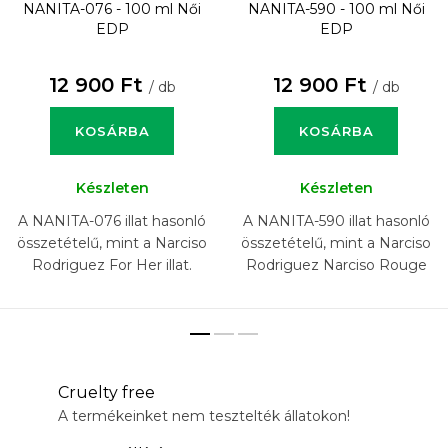
NANITA-076 - 100 ml
Női
NANITA-590 - 100 ml
Női
EDP
EDP
12 900 Ft
12 900 Ft
/ db
/ db
KOSÁRBA
KOSÁRBA
Készleten
Készleten
A NANITA-076 illat hasonló
A NANITA-590 illat hasonló
összetételű, mint a Narciso
összetételű, mint a Narciso
Rodriguez For Her illat.
Rodriguez Narciso Rouge
illat.
Cruelty free
A termékeinket nem tesztelték állatokon!