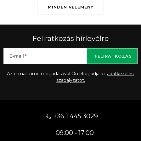
MINDEN VÉLEMÉNY
Feliratkozás hírlevélre
E-mail
FELIRATKOZÁS
Az e-mail címe megadásával Ön elfogadja az
adatkezelési
szabályzatot.
L
á
+36 1 445 3029
b
09:00 - 17:00
l