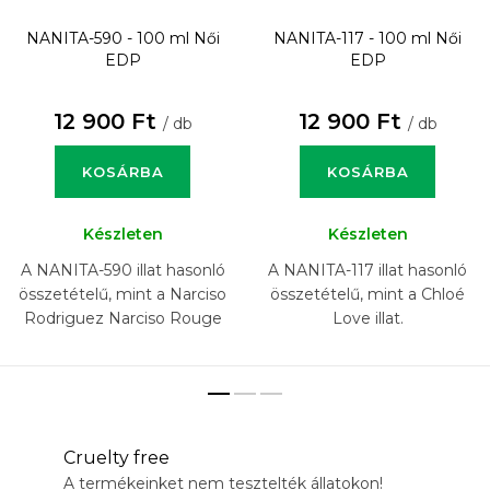
NANITA-590 - 100 ml
Női
NANITA-117 - 100 ml
Női
EDP
EDP
12 900 Ft
12 900 Ft
/ db
/ db
KOSÁRBA
KOSÁRBA
Készleten
Készleten
A NANITA-590 illat hasonló
A NANITA-117 illat hasonló
összetételű, mint a Narciso
összetételű, mint a Chloé
Rodriguez Narciso Rouge
Love illat.
illat.
Cruelty free
A termékeinket nem tesztelték állatokon!