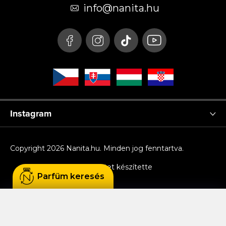
é
info
@
nanita.hu
c
Instagram
Copyright 2026
Nanita.hu
. Minden jog fenntartva.
Shoptet készítette
Parfüm keresés
Sütiket használunk, hogy Ön kényelmesen
böngészhessen az oldalon, és hogy a weboldal