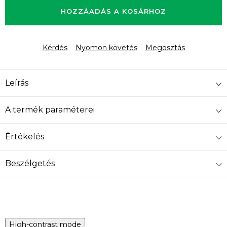
HOZZÁADÁS A KOSÁRHOZ
Kérdés
Nyomon követés
Megosztás
Leírás
A termék paraméterei
Értékelés
Beszélgetés
High-contrast mode