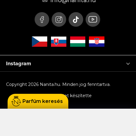
é
info
@
nanita.hu
c
Instagram
Copyright 2026
Nanita.hu
. Minden jog fenntartva.
Shoptet készítette
Parfüm keresés
Sütiket használunk, hogy Ön kényelmesen
böngészhessen az oldalon, és hogy a weboldal
funkcionalitását, teljesítményét és