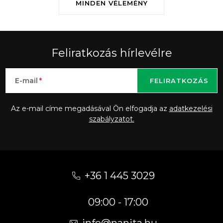
MINDEN VÉLEMÉNY
Feliratkozás hírlevélre
E-mail
FELIRATKOZÁS
Az e-mail címe megadásával Ön elfogadja az
adatkezelési
szabályzatot.
L
á
+36 1 445 3029
b
09:00 - 17:00
l