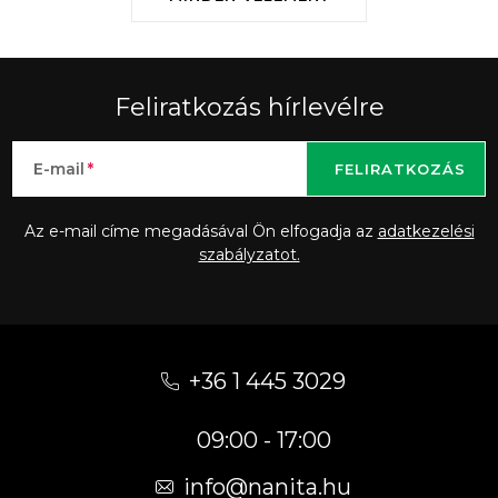
Feliratkozás hírlevélre
E-mail
FELIRATKOZÁS
Az e-mail címe megadásával Ön elfogadja az
adatkezelési
szabályzatot.
L
á
+36 1 445 3029
b
09:00 - 17:00
l
é
info
@
nanita.hu