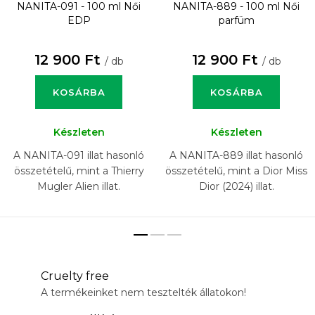
NANITA-091 - 100 ml
Női
NANITA-889 - 100 ml
Női
EDP
parfüm
12 900 Ft
12 900 Ft
/ db
/ db
KOSÁRBA
KOSÁRBA
Készleten
Készleten
A NANITA-091 illat hasonló
A NANITA-889 illat hasonló
összetételű, mint a Thierry
összetételű, mint a Dior Miss
Mugler Alien illat.
Dior (2024) illat.
Cruelty free
A termékeinket nem tesztelték állatokon!