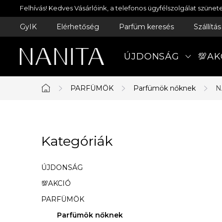
Ugrás
Felhívás! Kedves Vásárlóink, a telefonos ügyfélszolgálat szün
a
GyIK
Elérhetőség
Parfüm keresés
Szállítá
fő
tartalomhoz
ÚJDONSÁG
💯AK
PARFÜMÖK
Parfümök nőknek
N
Kezdőlap
O
Kategóriák
Kategóriák
l
átugrása
d
ÚJDONSÁG
a
💯AKCIÓ
PARFÜMÖK
l
Parfümök nőknek