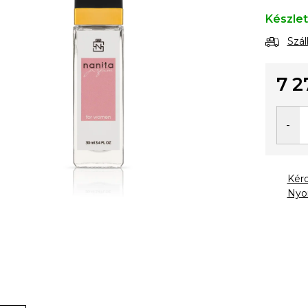
Készle
Szál
7 2
Egysé
Kér
Nyo