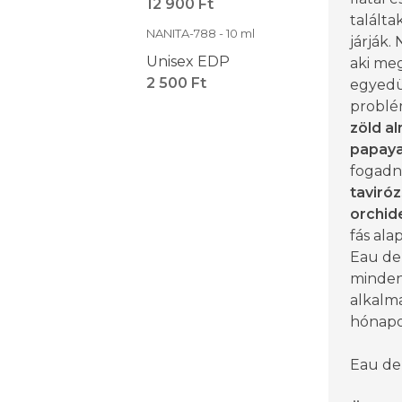
12 900 Ft
találtak
NANITA-788 - 10 ml
járják.
Unisex EDP
aki meg
2 500 Ft
egyedü
problém
zöld a
papay
fogadna
taviró
orchid
fás alap
Eau de
minden
alkalma
hónapo
Eau de