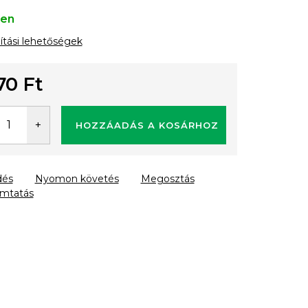
ten
lítási lehetőségek
70 Ft
gár:
HOZZÁADÁS A KOSÁRHOZ
dés
Nyomon követés
Megosztás
mtatás