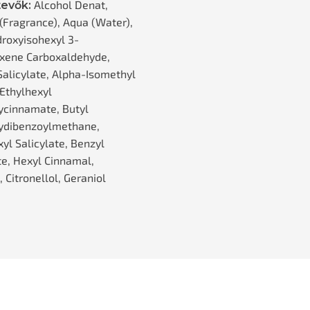
Alcohol Denat,
evők:
(Fragrance), Aqua (Water),
droxyisohexyl 3-
xene Carboxaldehyde,
Salicylate, Alpha-Isomethyl
 Ethylhexyl
cinnamate, Butyl
ydibenzoylmethane,
yl Salicylate, Benzyl
e, Hexyl Cinnamal,
, Citronellol, Geraniol