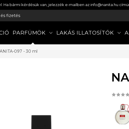
etel. Ha bármi kérdésük van, jelezzék e-mailben az info@nanita.hu cí
s és fizetés
CIÓ
PARFÜMÖK
LAKÁS ILLATOSÍTÓK
A
ANITA-097 - 30 ml
NA