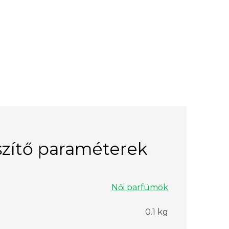
zítő paraméterek
Női parfümök
0.1 kg