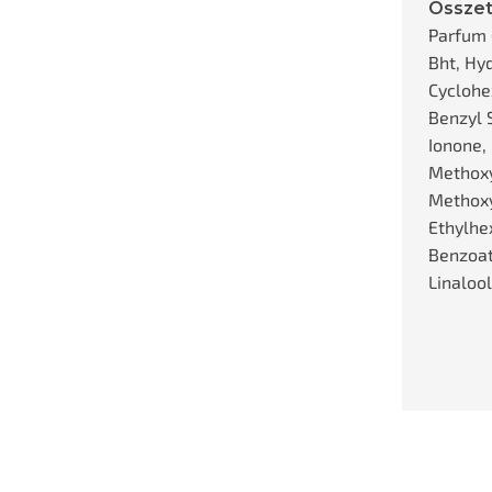
Összet
Parfum 
Bht, Hy
Cyclohe
Benzyl 
Ionone,
Methoxy
Methox
Ethylhex
Benzoat
Linalool