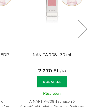
 EDP
NANITA-708 - 30 ml
NANIT
7 270 Ft
/ ks
KOSÁRBA
Készleten
ló
A NANITA-708 illat hasonló
A N
Parfums
összetételű, mint a De Marly Parfums
összet