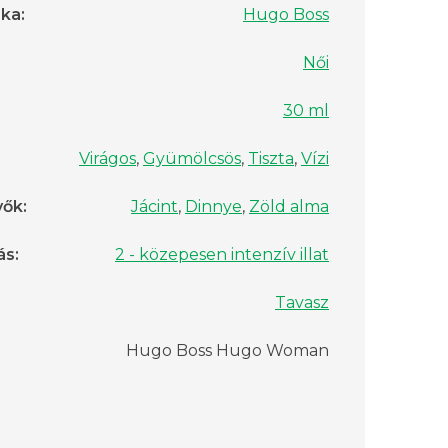
rka
:
Hugo Boss
Női
30 ml
Virágos
,
Gyümölcsös
,
Tiszta
,
Vízi
vők
:
Jácint
,
Dinnye
,
Zöld alma
ás
:
2 - közepesen intenzív illat
Tavasz
Hugo Boss Hugo Woman