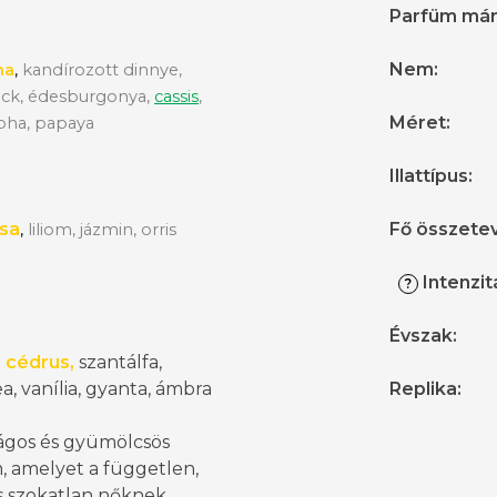
Parfüm má
Nem
:
ma
,
kandírozott dinnye,
ack, édesburgonya,
cassis
,
Méret
:
oha, papaya
Illattípus
:
zsa
Fő összete
,
liliom, jázmin, orris
Intenzit
?
Évszak
:
a cédrus,
szantálfa,
a, vanília, gyanta, ámbra
Replika
:
rágos és gyümölcsös
, amelyet a független,
és szokatlan nőknek