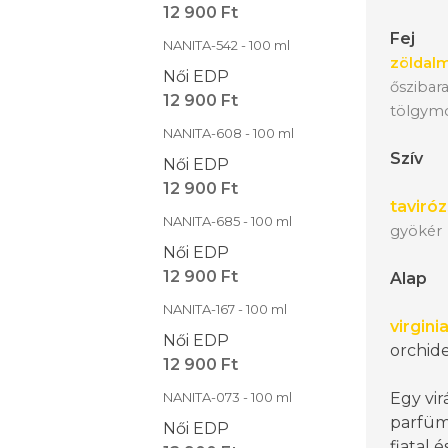
12 900 Ft
Fej
NANITA-542 - 100 ml
zöldal
Női EDP
őszibar
12 900 Ft
tölgym
NANITA-608 - 100 ml
Szív
Női EDP
12 900 Ft
taviró
NANITA-685 - 100 ml
gyökér
Női EDP
12 900 Ft
Alap
NANITA-167 - 100 ml
virgini
Női EDP
orchide
12 900 Ft
NANITA-073 - 100 ml
Egy vi
parfüm
Női EDP
fiatal 