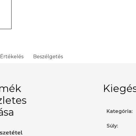
Értékelés
Beszélgetés
rmék
Kiegés
zletes
rása
Kategória
:
Súly
:
sszetétel