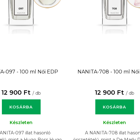
A-097 - 100 ml
Női EDP
NANITA-708 - 100 ml
Női
12 900 Ft
12 900 Ft
/ db
/ db
KOSÁRBA
KOSÁRBA
Készleten
Készleten
ANITA-097 illat hasonló
A NANITA-708 illat hason
elű, mint a Hugo Boss Hugo
összetételű, mint a De Marly 