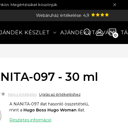
münkön. Megértésüket köszönjük.
Webáruház értékelése: 4,9
KOS
JÁNDÉK KÉSZLET
AJÁNDÉKUTALVÁNY
TÁ
NITA-097 - 30 ml
Nincs értékelés
Ugrás az értékeléshez
A NANITA-097 illat hasonló összetételű,
mint a
Hugo Boss Hugo Woman
illat.
Részletes információ