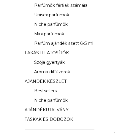
s
Parfümök férfiak számára
ó
Unisex parfümök
p
Niche parfümök
a
Mini parfümök
Parfüm ajándék szett 6x5 ml
n
LAKÁS ILLATOSÍTÓK
e
Szója gyertyák
l
Aroma diffúzorok
AJÁNDÉK KÉSZLET
Bestsellers
Niche parfümök
AJÁNDÉKUTALVÁNY
TÁSKÁK ÉS DOBOZOK