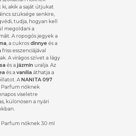
 ki, akik a saját útjukat
 Nincs szüksége senkire,
védi, tudja, hogyan kell
l megoldani a
áit. A ropogós jegyek a
lma
, a cukros
dinnye
és a
a
friss esszenciájával
k. A virágos szívet a lágy
zsa
és a
jázmin
uralja. Az
ea
és a
vanília
áthatja a
illatot. A
NANITA 097
 Parfum nőknek
napos viseletre
s, különösen a nyári
kban.
 Parfum nőknek 30 ml