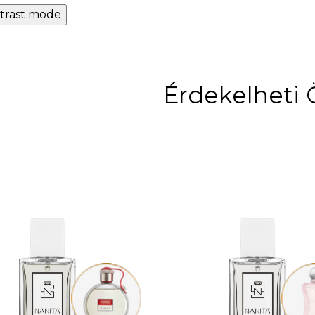
trast mode
Érdekelheti 