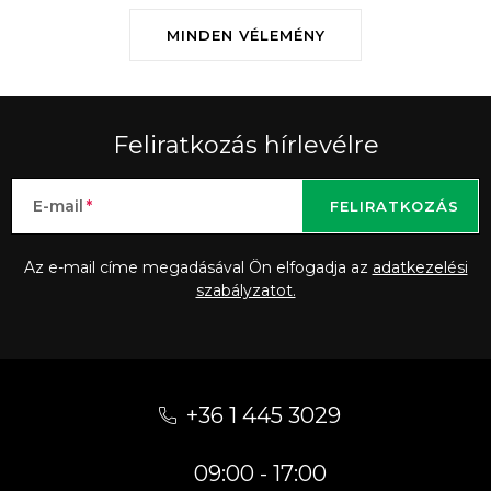
MINDEN VÉLEMÉNY
Feliratkozás hírlevélre
E-mail
FELIRATKOZÁS
Az e-mail címe megadásával Ön elfogadja az
adatkezelési
szabályzatot.
L
á
+36 1 445 3029
b
09:00 - 17:00
l