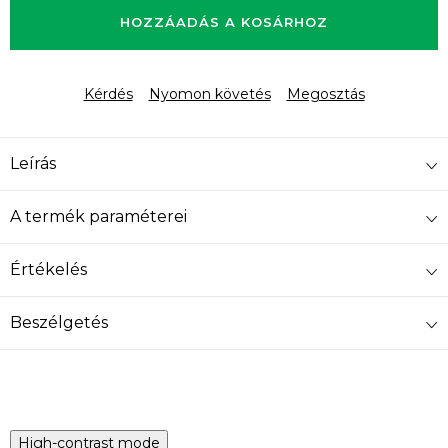
HOZZÁADÁS A KOSÁRHOZ
Kérdés
Nyomon követés
Megosztás
Leírás
A termék paraméterei
Értékelés
Beszélgetés
High-contrast mode