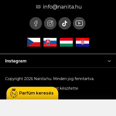
é
info
@
nanita.hu
c
Instagram
Copyright 2026
Nanita.hu
. Minden jog fenntartva.
Shoptet készítette
Parfüm keresés
Sütiket használunk, hogy Ön kényelmesen
böngészhessen az oldalon, és hogy a weboldal