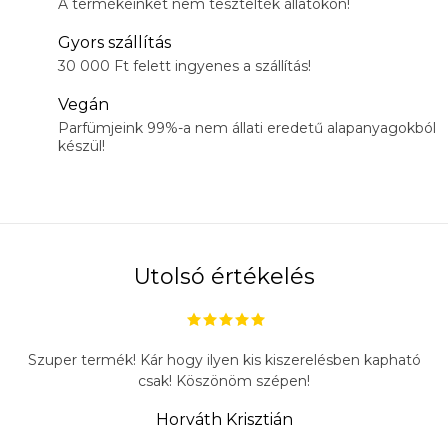
A termékeinket nem tesztelték állatokon!
Gyors szállítás
30 000 Ft felett ingyenes a szállítás!
Vegán
Parfümjeink 99%-a nem állati eredetű alapanyagokból
készül!
Utolsó értékelés
Szuper termék! Kár hogy ilyen kis kiszerelésben kapható
csak! Köszönöm szépen!
Horváth Krisztián