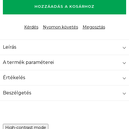
HOZZÁADÁS A KOSÁRHOZ
Kérdés
Nyomon követés
Megosztás
Leírás
A termék paraméterei
Értékelés
Beszélgetés
High-contrast mode