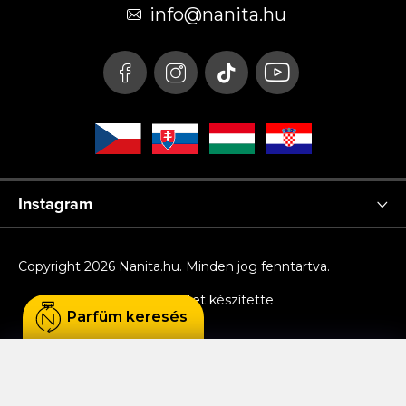
é
info
@
nanita.hu
c
Instagram
Copyright 2026
Nanita.hu
. Minden jog fenntartva.
Shoptet készítette
Parfüm keresés
Sütiket használunk, hogy Ön kényelmesen
böngészhessen az oldalon, és hogy a weboldal