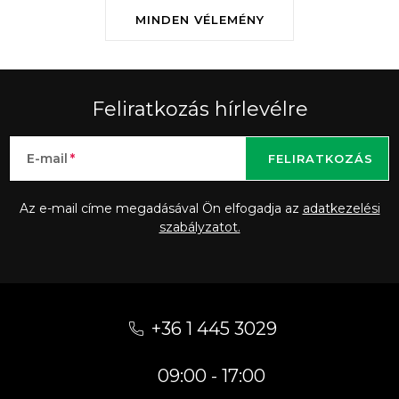
MINDEN VÉLEMÉNY
Feliratkozás hírlevélre
E-mail
FELIRATKOZÁS
Az e-mail címe megadásával Ön elfogadja az
adatkezelési
szabályzatot.
L
á
+36 1 445 3029
b
09:00 - 17:00
l