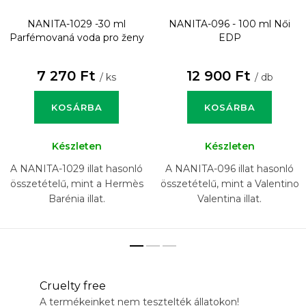
NANITA-1029 -30 ml
NANITA-096 - 100 ml
Női
Parfémovaná voda pro ženy
EDP
7 270 Ft
12 900 Ft
/ ks
/ db
KOSÁRBA
KOSÁRBA
Készleten
Készleten
A NANITA-1029 illat hasonló
A NANITA-096 illat hasonló
összetételű, mint a Hermès
összetételű, mint a Valentino
Barénia illat.
Valentina illat.
Cruelty free
A termékeinket nem tesztelték állatokon!