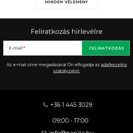
MINDEN VÉLEMÉNY
Feliratkozás hírlevélre
E-mail
FELIRATKOZÁS
Az e-mail címe megadásával Ön elfogadja az
adatkezelési
szabályzatot.
L
á
+36 1 445 3029
b
09:00 - 17:00
l