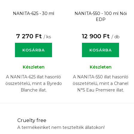
NANITA-625 - 30 ml
NANITA-550 - 100 ml
Női
EDP
7 270 Ft
12 900 Ft
/ ks
/ db
KOSÁRBA
KOSÁRBA
Készleten
Készleten
A NANITA-625 illat hasonló
A NANITA-550 illat hasonló
összetételű, mint a Byredo
összetételű, mint a Chanel
Blanche illat.
N°5 Eau Premiere illat.
Cruelty free
A termékeinket nem tesztelték állatokon!