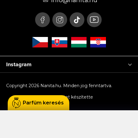
é
info
@
nanita.hu
c
Instagram
Copyright 2026
Nanita.hu
. Minden jog fenntartva.
Shoptet készítette
Parfüm keresés
Sütiket használunk, hogy Ön kényelmesen
böngészhessen az oldalon, és hogy a weboldal
funkcionalitását, teljesítményét és