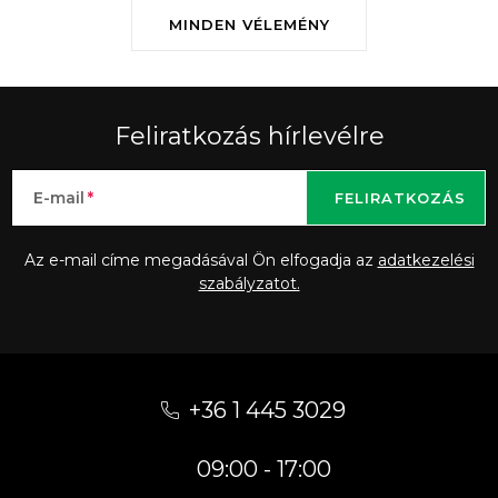
MINDEN VÉLEMÉNY
Feliratkozás hírlevélre
E-mail
FELIRATKOZÁS
Az e-mail címe megadásával Ön elfogadja az
adatkezelési
szabályzatot.
L
á
+36 1 445 3029
b
09:00 - 17:00
l