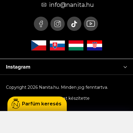
é
info
@
nanita.hu
c
Instagram
Copyright 2026
Nanita.hu
. Minden jog fenntartva.
Shoptet készítette
Parfüm keresés
Sütiket használunk, hogy Ön kényelmesen
böngészhessen az oldalon, és hogy a weboldal