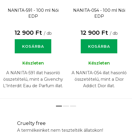
NANITA-591 - 100 ml
Női
NANITA-054 - 100 ml
Női
EDP
EDP
12 900 Ft
12 900 Ft
/ db
/ db
KOSÁRBA
KOSÁRBA
Készleten
Készleten
A NANITA-591 illat hasonló
A NANITA-054 illat hasonló
összetételű, mint a Givenchy
összetételű, mint a Dior
L'Interdit Eau de Parfum illat.
Addict Dior illat.
Cruelty free
A termékeinket nem tesztelték állatokon!