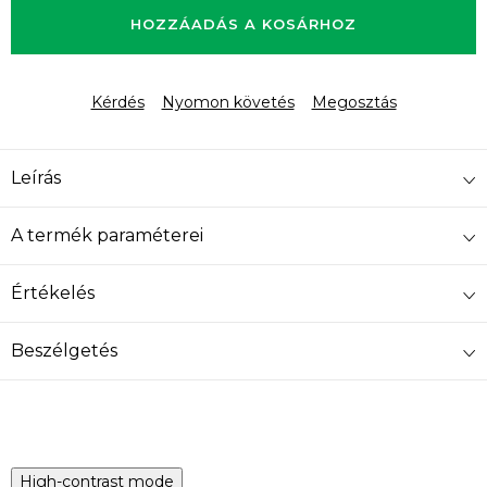
HOZZÁADÁS A KOSÁRHOZ
Kérdés
Nyomon követés
Megosztás
Leírás
A termék paraméterei
Értékelés
Beszélgetés
High-contrast mode