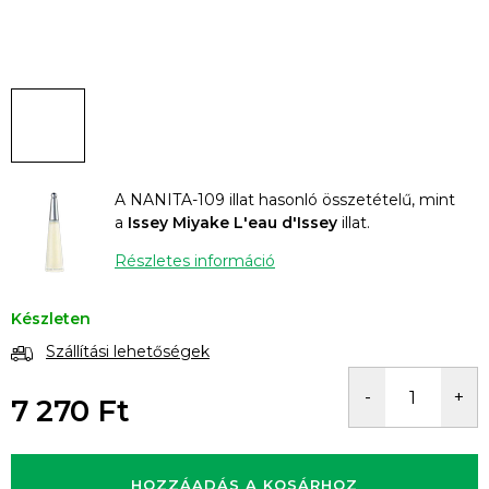
A NANITA-109 illat hasonló összetételű, mint
a
Issey Miyake L'eau d'Issey
illat.
Részletes információ
Készleten
Szállítási lehetőségek
7 270 Ft
Egységár:
HOZZÁADÁS A KOSÁRHOZ