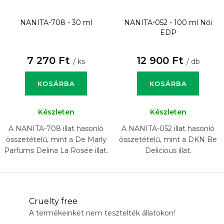
NANITA-708 - 30 ml
NANITA-052 - 100 ml
Női
EDP
7 270 Ft
12 900 Ft
/ ks
/ db
KOSÁRBA
KOSÁRBA
Készleten
Készleten
A NANITA-708 illat hasonló
A NANITA-052 illat hasonló
összetételű, mint a De Marly
összetételű, mint a DKN Be
Parfums Delina La Rosée illat.
Delicious illat.
Cruelty free
A termékeinket nem tesztelték állatokon!