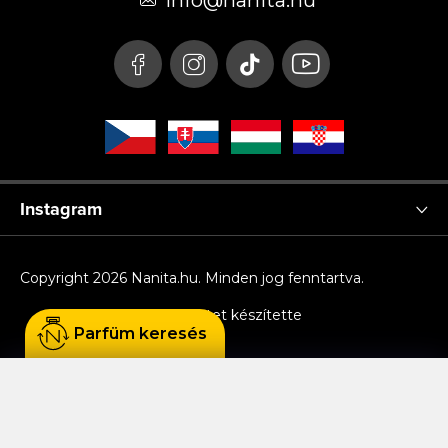
é
info
@
nanita.hu
c
Instagram
Copyright 2026
Nanita.hu
. Minden jog fenntartva.
Shoptet készítette
Parfüm keresés
Sütiket használunk, hogy Ön kényelmesen
böngészhessen az oldalon, és hogy a weboldal
funkcionalitását, teljesítményét és