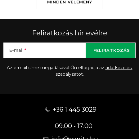
MINDEN VÉLEMÉNY
Feliratkozás hírlevélre
E-mail
FELIRATKOZÁS
Az e-mail címe megadásával Ön elfogadja az
adatkezelési
szabályzatot.
L
á
+36 1 445 3029
b
09:00 - 17:00
l