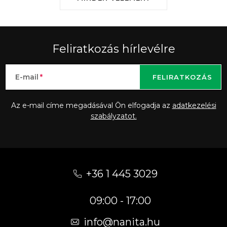
Feliratkozás hírlevélre
E-mail
FELIRATKOZÁS
Az e-mail címe megadásával Ön elfogadja az
adatkezelési
szabályzatot.
L
á
+36 1 445 3029
b
09:00 - 17:00
l
é
info
@
nanita.hu