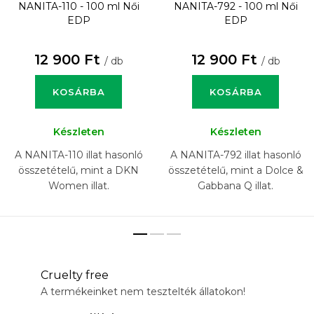
NANITA-110 - 100 ml
Női
NANITA-792 - 100 ml
Női
EDP
EDP
12 900 Ft
12 900 Ft
/ db
/ db
KOSÁRBA
KOSÁRBA
Készleten
Készleten
A NANITA-110 illat hasonló
A NANITA-792 illat hasonló
összetételű, mint a DKN
összetételű, mint a Dolce &
Women illat.
Gabbana Q illat.
Cruelty free
A termékeinket nem tesztelték állatokon!