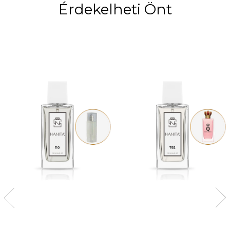
Érdekelheti Önt