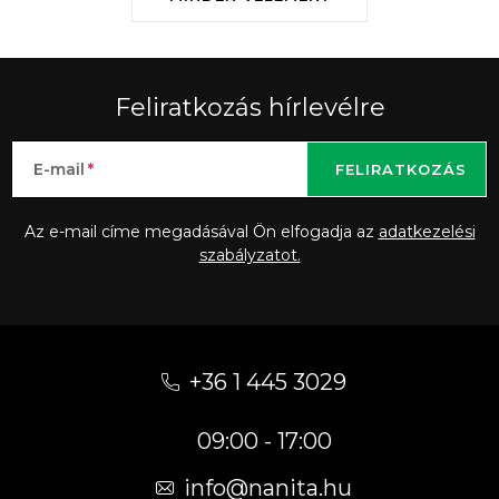
Feliratkozás hírlevélre
E-mail
FELIRATKOZÁS
Az e-mail címe megadásával Ön elfogadja az
adatkezelési
szabályzatot.
L
á
+36 1 445 3029
b
09:00 - 17:00
l
é
info
@
nanita.hu