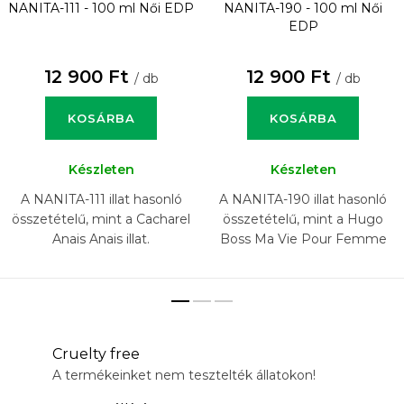
NANITA-111 - 100 ml
Női EDP
NANITA-190 - 100 ml
Női
EDP
12 900 Ft
12 900 Ft
/ db
/ db
KOSÁRBA
KOSÁRBA
Készleten
Készleten
A NANITA-111 illat hasonló
A NANITA-190 illat hasonló
összetételű, mint a Cacharel
összetételű, mint a Hugo
Anais Anais illat.
Boss Ma Vie Pour Femme
illat.
Cruelty free
A termékeinket nem tesztelték állatokon!