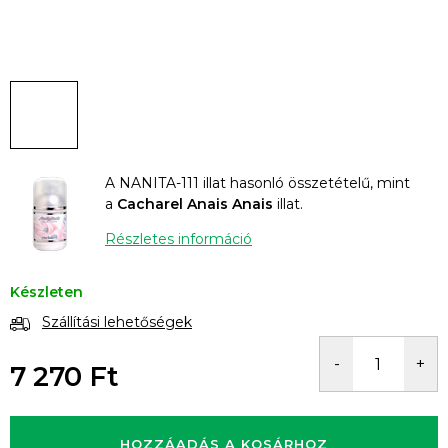
A NANITA-111 illat hasonló összetételű, mint
a
Cacharel Anais Anais
illat.
Részletes információ
Készleten
Szállítási lehetőségek
7 270 Ft
Egységár:
HOZZÁADÁS A KOSÁRHOZ