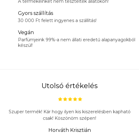
A termékeinket nem tesztelték állatokon!
Gyors szállítás
30 000 Ft felett ingyenes a szállítás!
Vegán
Parfümjeink 99%-a nem állati eredetű alapanyagokból
készül!
Utolsó értékelés
Szuper termék! Kár hogy ilyen kis kiszerelésben kapható
csak! Köszönöm szépen!
Horváth Krisztián