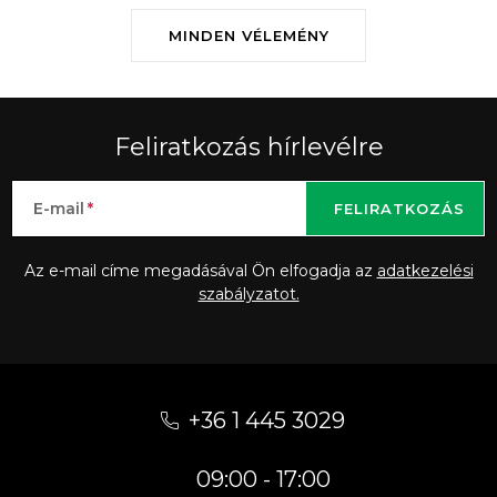
MINDEN VÉLEMÉNY
Feliratkozás hírlevélre
E-mail
FELIRATKOZÁS
Az e-mail címe megadásával Ön elfogadja az
adatkezelési
szabályzatot.
L
á
+36 1 445 3029
b
09:00 - 17:00
l