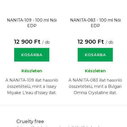
NANITA-109 - 100 ml
Női
NANITA-083 - 100 ml
Női
EDP
EDP
12 900 Ft
12 900 Ft
/ db
/ db
KOSÁRBA
KOSÁRBA
Készleten
Készleten
A NANITA-109 illat hasonló
A NANITA-083 illat hasonló
összetételű, mint a Issey
összetételű, mint a Bvlgari
Miyake L'eau d'Issey illat.
Omnia Crystalline illat.
Cruelty free