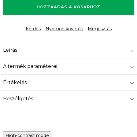
HOZZÁADÁS A KOSÁRHOZ
Kérdés
Nyomon követés
Megosztás
Leírás
A termék paraméterei
Értékelés
Beszélgetés
High-contrast mode