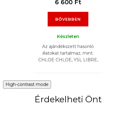
6 600 Ft
BŐVEBBEN
Készleten
Az ajándékszett hasonló
illatokat tartalmaz, mint:
CHLOE CHLOE, YSL LIBRE,
ARMANI SI, LANCOME LA
VIA EST BELLE, CHANEL
COCO MADEMOISELLE,
High-contrast mode
CAROLINA...
Érdekelheti Önt