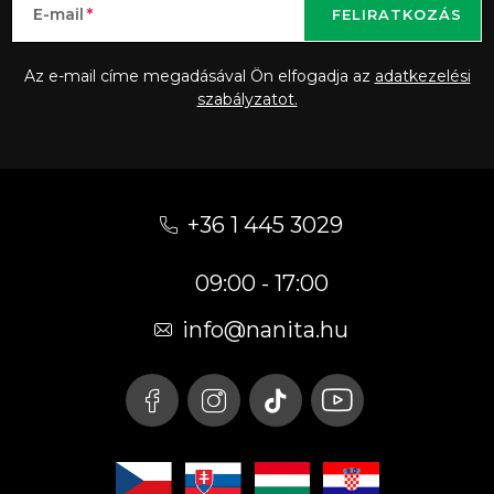
E-mail
FELIRATKOZÁS
Az e-mail címe megadásával Ön elfogadja az
adatkezelési
szabályzatot.
L
á
+36 1 445 3029
b
09:00 - 17:00
l
é
info
@
nanita.hu
c