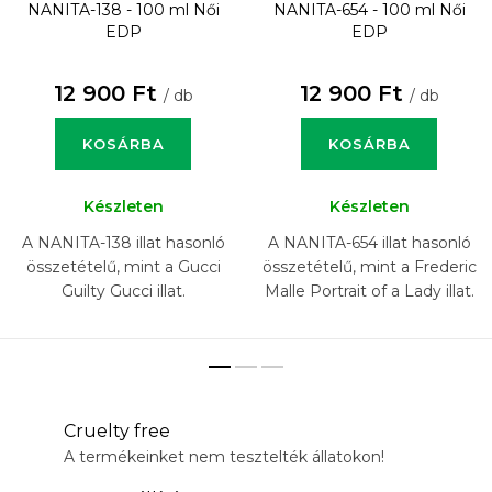
NANITA-138 - 100 ml
Női
NANITA-654 - 100 ml
Női
EDP
EDP
12 900 Ft
12 900 Ft
/ db
/ db
KOSÁRBA
KOSÁRBA
Készleten
Készleten
A NANITA-138 illat hasonló
A NANITA-654 illat hasonló
összetételű, mint a Gucci
összetételű, mint a Frederic
Guilty Gucci illat.
Malle Portrait of a Lady illat.
Cruelty free
A termékeinket nem tesztelték állatokon!