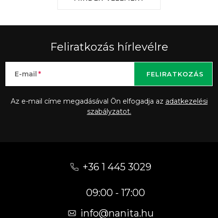
Feliratkozás hírlevélre
E-mail
FELIRATKOZÁS
Az e-mail címe megadásával Ön elfogadja az
adatkezelési
szabályzatot.
L
á
+36 1 445 3029
b
09:00 - 17:00
l
é
info
@
nanita.hu