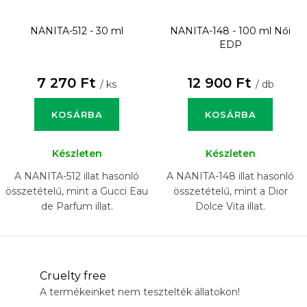
NANITA-512 - 30 ml
NANITA-148 - 100 ml
Női
EDP
7 270 Ft
12 900 Ft
/ ks
/ db
KOSÁRBA
KOSÁRBA
Készleten
Készleten
A NANITA-512 illat hasonló
A NANITA-148 illat hasonló
összetételű, mint a Gucci Eau
összetételű, mint a Dior
de Parfum illat.
Dolce Vita illat.
Cruelty free
A termékeinket nem tesztelték állatokon!