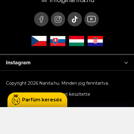
é
info
@
nanita.hu
c
Instagram
Copyright 2026
Nanita.hu
. Minden jog fenntartva.
Shoptet készítette
Parfüm keresés
Sütiket használunk, hogy Ön kényelmesen
böngészhessen az oldalon, és hogy a weboldal
funkcionalitását, teljesítményét és