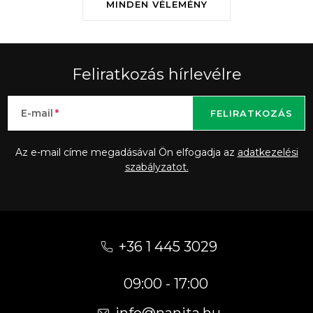
MINDEN VÉLEMÉNY
Feliratkozás hírlevélre
E-mail
FELIRATKOZÁS
Az e-mail címe megadásával Ön elfogadja az
adatkezelési
szabályzatot.
L
á
+36 1 445 3029
b
09:00 - 17:00
l