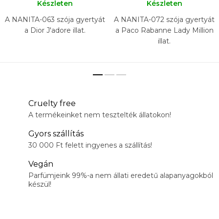
Készleten
Készleten
A NANITA-063 szója gyertyát
A NANITA-072 szója gyertyát
a Dior J'adore illat.
a Paco Rabanne Lady Million
illat.
Cruelty free
A termékeinket nem tesztelték állatokon!
Gyors szállítás
30 000 Ft felett ingyenes a szállítás!
Vegán
Parfümjeink 99%-a nem állati eredetű alapanyagokból
készül!