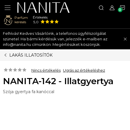
K
Értékelés
Parfüm
keresés
5,0
Ugrás
Felhívás! Kedves Vásárlóink, a telefonos ügyfélszolgálat
a
szünetel. Ha bármi kérdésük van, jelezzék e-mailben az
fő
info@nanita.hu címünkön. Megértésüket köszönjük.
tartalomhoz
LAKÁS ILLATOSÍTÓK
Nincs értékelés
Ugrás az értékeléshez
NANITA-142 - Illatgyertya
Szója gyertya fa kanóccal