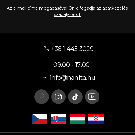
Az e-mail címe megadásával Ön elfogadja az
adatkezelési
szabályzatot.
L
á
+36 1 445 3029
b
09:00 - 17:00
l
é
info
@
nanita.hu
c