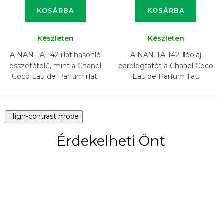
KOSÁRBA
KOSÁRBA
Készleten
Készleten
A NANITA-142 illat hasonló
A NANITA-142 illóolaj
összetételű, mint a Chanel
párologtatót a Chanel Coco
Coco Eau de Parfum illat.
Eau de Parfum illat.
High-contrast mode
Érdekelheti Önt