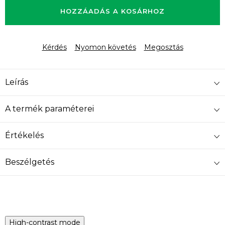
HOZZÁADÁS A KOSÁRHOZ
Kérdés
Nyomon követés
Megosztás
Leírás
A termék paraméterei
Értékelés
Beszélgetés
High-contrast mode