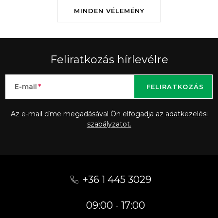
MINDEN VÉLEMÉNY
Feliratkozás hírlevélre
E-mail
FELIRATKOZÁS
Az e-mail címe megadásával Ön elfogadja az
adatkezelési
szabályzatot.
L
á
+36 1 445 3029
b
09:00 - 17:00
l