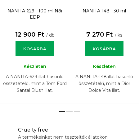
NANITA-629 - 100 ml
Női
NANITA-148 - 30 ml
EDP
12 900 Ft
7 270 Ft
/ db
/ ks
KOSÁRBA
KOSÁRBA
Készleten
Készleten
A NANITA-629 illat hasonló
A NANITA-148 illat hasonló
összetételű, mint a Tom Ford
összetételű, mint a Dior
Santal Blush illat.
Dolce Vita illat.
Cruelty free
A termékeinket nem tesztelték állatokon!