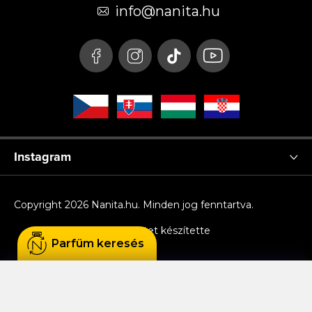
é
info
@
nanita.hu
c
Instagram
Copyright 2026
Nanita.hu
. Minden jog fenntartva.
Shoptet készítette
Parfüm keresés
Sütiket használunk, hogy Ön kényelmesen
böngészhessen az oldalon, és hogy a weboldal