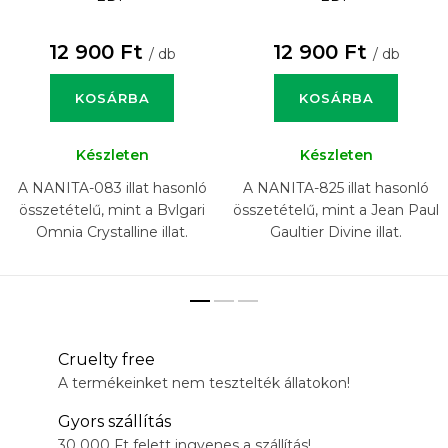
12 900 Ft
12 900 Ft
/ db
/ db
KOSÁRBA
KOSÁRBA
Készleten
Készleten
A NANITA-083 illat hasonló
A NANITA-825 illat hasonló
összetételű, mint a Bvlgari
összetételű, mint a Jean Paul
Omnia Crystalline illat.
Gaultier Divine illat.
Cruelty free
A termékeinket nem tesztelték állatokon!
Gyors szállítás
30 000 Ft felett ingyenes a szállítás!