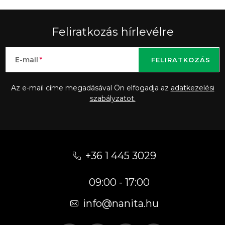
Feliratkozás hírlevélre
E-mail
FELIRATKOZÁS
Az e-mail címe megadásával Ön elfogadja az
adatkezelési
szabályzatot.
L
á
+36 1 445 3029
b
09:00 - 17:00
l
é
info
@
nanita.hu
c