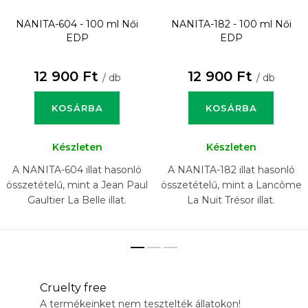
NANITA-604 - 100 ml
Női
NANITA-182 - 100 ml
Női
EDP
EDP
12 900 Ft
12 900 Ft
/ db
/ db
KOSÁRBA
KOSÁRBA
Készleten
Készleten
A NANITA-604 illat hasonló
A NANITA-182 illat hasonló
összetételű, mint a Jean Paul
összetételű, mint a Lancôme
Gaultier La Belle illat.
La Nuit Trésor illat.
Cruelty free
A termékeinket nem tesztelték állatokon!