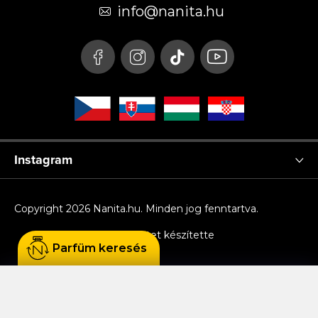
é
info
@
nanita.hu
c
Instagram
Copyright 2026
Nanita.hu
. Minden jog fenntartva.
Shoptet készítette
Parfüm keresés
Sütiket használunk, hogy Ön kényelmesen
böngészhessen az oldalon, és hogy a weboldal