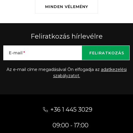
MINDEN VÉLEMÉNY
Feliratkozás hírlevélre
E-mail
FELIRATKOZÁS
Az e-mail címe megadásával Ön elfogadja az
adatkezelési
szabályzatot.
L
á
+36 1 445 3029
b
09:00 - 17:00
l