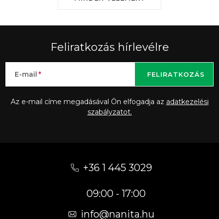
Feliratkozás hírlevélre
E-mail
FELIRATKOZÁS
Az e-mail címe megadásával Ön elfogadja az
adatkezelési
szabályzatot.
L
á
+36 1 445 3029
b
09:00 - 17:00
l
é
info
@
nanita.hu