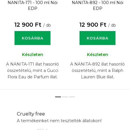
NANITA-171 - 100 ml
Női
NANITA-892 - 100 ml
Női
EDP
EDP
12 900 Ft
12 900 Ft
/ db
/ db
KOSÁRBA
KOSÁRBA
Készleten
Készleten
A NANITA-171 illat hasonló
A NANITA-892 illat hasonló
összetételű, mint a Gucci
összetételű, mint a Ralph
Flora Eau de Parfum illat.
Lauren Blue illat.
Cruelty free
A termékeinket nem tesztelték állatokon!