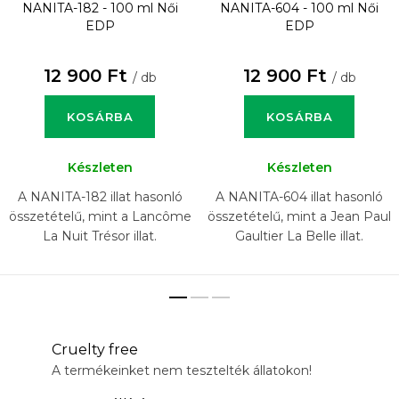
NANITA-182 - 100 ml
Női
NANITA-604 - 100 ml
Női
EDP
EDP
12 900 Ft
12 900 Ft
/ db
/ db
KOSÁRBA
KOSÁRBA
Készleten
Készleten
A NANITA-182 illat hasonló
A NANITA-604 illat hasonló
összetételű, mint a Lancôme
összetételű, mint a Jean Paul
La Nuit Trésor illat.
Gaultier La Belle illat.
Cruelty free
A termékeinket nem tesztelték állatokon!