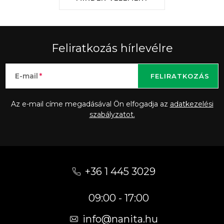
Feliratkozás hírlevélre
E-mail
FELIRATKOZÁS
Az e-mail címe megadásával Ön elfogadja az
adatkezelési
szabályzatot.
L
á
+36 1 445 3029
b
09:00 - 17:00
l
é
info
@
nanita.hu