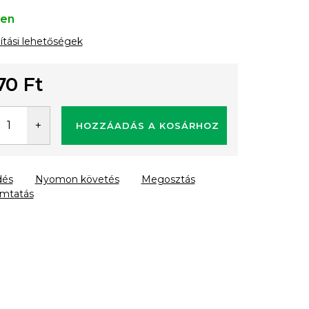
ten
lítási lehetőségek
70 Ft
gár:
HOZZÁADÁS A KOSÁRHOZ
dés
Nyomon követés
Megosztás
mtatás