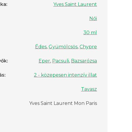
rka
:
Yves Saint Laurent
Női
30 ml
Édes
,
Gyümölcsös
,
Chypre
vők
:
Eper
,
Pacsuli
,
Bazsarózsa
ás
:
2 - közepesen intenzív illat
Tavasz
Yves Saint Laurent Mon Paris