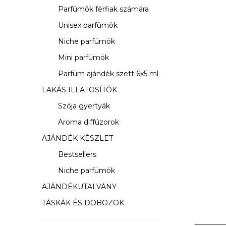
s
Parfümök férfiak számára
ó
Unisex parfümök
p
Niche parfümök
a
Mini parfümök
Parfüm ajándék szett 6x5 ml
n
LAKÁS ILLATOSÍTÓK
e
Szója gyertyák
l
Aroma diffúzorok
AJÁNDÉK KÉSZLET
Bestsellers
Niche parfümök
AJÁNDÉKUTALVÁNY
TÁSKÁK ÉS DOBOZOK