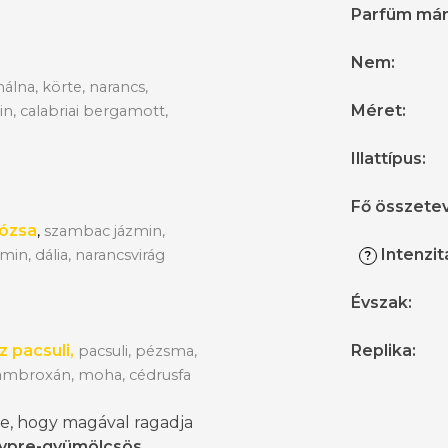
Parfüm má
Nem
:
álna, körte, narancs,
Méret
:
n, calabriai bergamott,
Illattípus
:
Fő összete
ózsa
,
szambac jázmin,
Intenzit
zmin, dália, narancsvirág
?
Évszak
:
 pacsuli,
Replika
:
pacsuli, pézsma,
, ambroxán, moha, cédrusfa
e, hogy magával ragadja
ypre-gyümölcsös