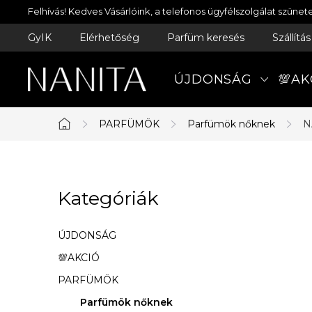
Ugrás
Felhívás! Kedves Vásárlóink, a telefonos ügyfélszolgálat szün
a
GyIK
Elérhetőség
Parfüm keresés
Szállítá
fő
tartalomhoz
ÚJDONSÁG
💯AK
PARFÜMÖK
Parfümök nőknek
N
Kezdőlap
O
Kategóriák
Kategóriák
l
átugrása
d
ÚJDONSÁG
a
💯AKCIÓ
PARFÜMÖK
l
Parfümök nőknek