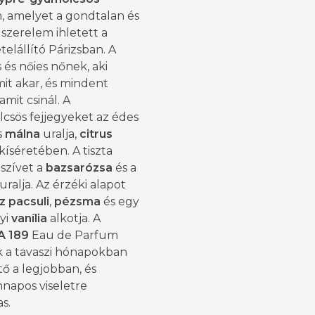
, amelyet a gondtalan és
szerelem ihletett a
telállító Párizsban. A
s és nőies nőnek, aki
mit akar, és mindent
amit csinál. A
csös fejjegyeket az édes
s
málna
uralja,
citrus
kíséretében. A tiszta
 szívet a
bazsarózsa
és a
uralja. Az érzéki alapot
z pacsuli
,
pézsma
és egy
yi
vanília
alkotja. A
A 189
Eau de Parfum
 a tavaszi hónapokban
tő a legjobban, és
napos viseletre
s.