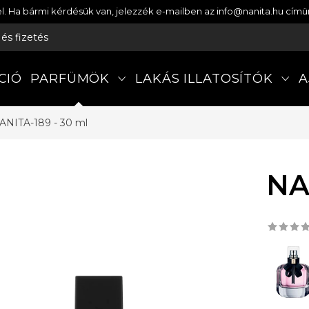
etel. Ha bármi kérdésük van, jelezzék e-mailben az info@nanita.hu cí
s és fizetés
CIÓ
PARFÜMÖK
LAKÁS ILLATOSÍTÓK
A
ANITA-189 - 30 ml
NA