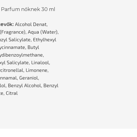
 Parfum nőknek 30 ml
Alcohol Denat,
evők:
(Fragrance), Aqua (Water),
zyl Salicylate, Ethylhexyl
cinnamate, Butyl
ydibenzoylmethane,
yl Salicylate, Linalool,
citronellal, Limonene,
innamal, Geraniol,
lol, Benzyl Alcohol, Benzyl
, Citral