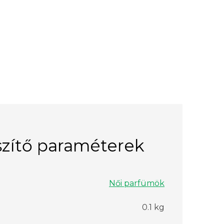
zítő paraméterek
Női parfümök
0.1 kg