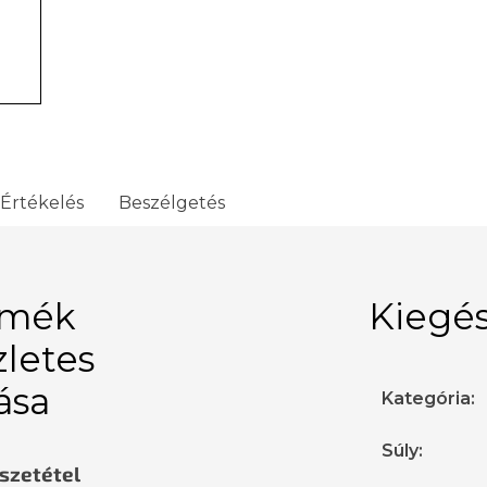
Értékelés
Beszélgetés
rmék
Kiegés
zletes
rása
Kategória
:
Súly
:
sszetétel