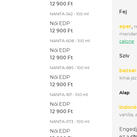
12 900 Ft
Fej
NANITA-542 - 100 ml
Női EDP
eper
,
m
12 900 Ft
mandari
NANITA-608 - 100 ml
calone
Női EDP
Szív
12 900 Ft
NANITA-685 - 100 ml
bazsar
Női EDP
kínai já
12 900 Ft
Alap
NANITA-167 - 100 ml
Női EDP
in
donéz
12 900 Ft
vanília
NANITA-073 - 100 ml
Engedj
Női EDP
ez a
ch