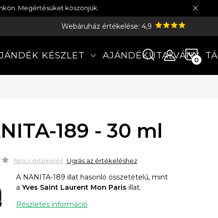
münkön. Megértésüket köszönjük.
Webáruház értékelése: 4,9
KOS
JÁNDÉK KÉSZLET
AJÁNDÉKUTALVÁNY
TÁ
NITA-189 - 30 ml
Nincs értékelés
Ugrás az értékeléshez
A NANITA-189 illat hasonló összetételű, mint
a
Yves Saint Laurent Mon Paris
illat.
Részletes információ