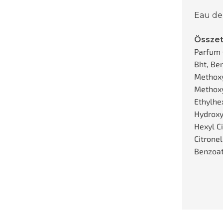
Eau de
Összet
Parfum 
Bht, Ben
Methoxy
Methox
Ethylhex
Hydroxy
Hexyl C
Citronel
Benzoate