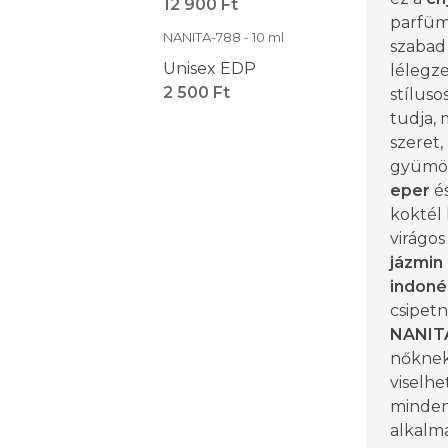
12 900 Ft
parfüm
NANITA-788 - 10 ml
szabad 
Unisex EDP
lélegze
2 500 Ft
stíluso
tudja, 
szeret, 
gyümöl
eper
é
koktél 
virágos
jázmin
indoné
csipetn
NANIT
nőknek
viselhe
minden
alkalma