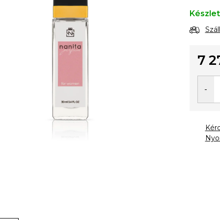
Készle
Szál
7 2
Egysé
Kér
Nyo