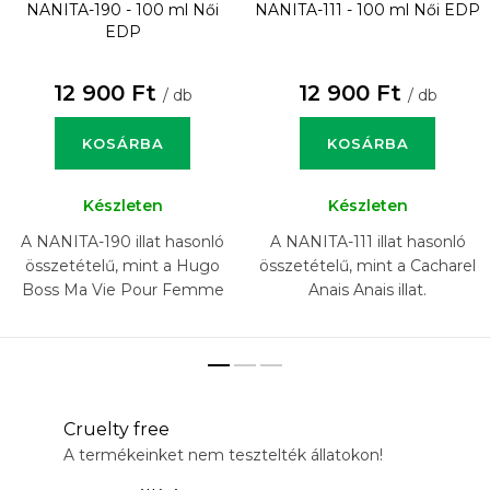
NANITA-190 - 100 ml
Női
NANITA-111 - 100 ml
Női EDP
EDP
12 900 Ft
12 900 Ft
/ db
/ db
KOSÁRBA
KOSÁRBA
Készleten
Készleten
A NANITA-190 illat hasonló
A NANITA-111 illat hasonló
összetételű, mint a Hugo
összetételű, mint a Cacharel
Boss Ma Vie Pour Femme
Anais Anais illat.
illat.
Cruelty free
A termékeinket nem tesztelték állatokon!