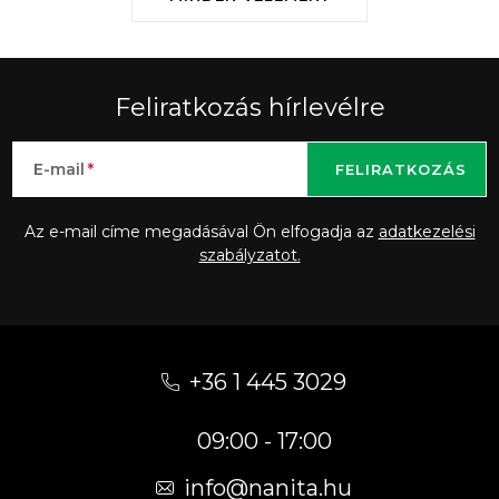
Feliratkozás hírlevélre
E-mail
FELIRATKOZÁS
Az e-mail címe megadásával Ön elfogadja az
adatkezelési
szabályzatot.
L
á
+36 1 445 3029
b
09:00 - 17:00
l
é
info
@
nanita.hu