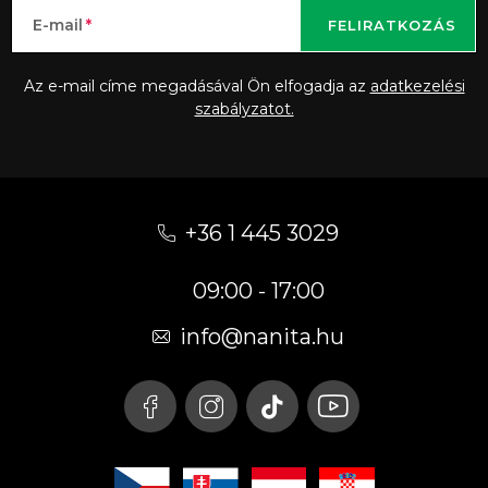
E-mail
FELIRATKOZÁS
Az e-mail címe megadásával Ön elfogadja az
adatkezelési
szabályzatot.
L
á
+36 1 445 3029
b
09:00 - 17:00
l
é
info
@
nanita.hu
c