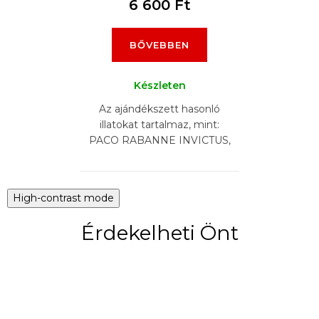
6 600 Ft
BŐVEBBEN
Készleten
Az ajándékszett hasonló
illatokat tartalmaz, mint:
PACO RABANNE INVICTUS,
DIOR SAUVAGE,
NASOMATTO BLACK
AFGANO, ARMANI ACQUA
High-contrast mode
DI GIO , CHANEL BLEU,...
Érdekelheti Önt