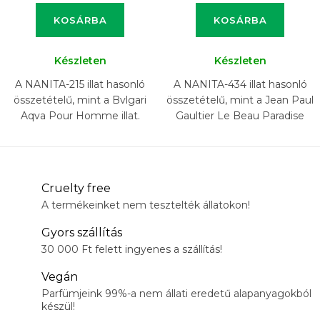
KOSÁRBA
KOSÁRBA
Készleten
Készleten
A NANITA-215 illat hasonló
A NANITA-434 illat hasonló
összetételű, mint a Bvlgari
összetételű, mint a Jean Paul
Aqva Pour Homme illat.
Gaultier Le Beau Paradise
Garden 2014 illat.
Cruelty free
A termékeinket nem tesztelték állatokon!
Gyors szállítás
30 000 Ft felett ingyenes a szállítás!
Vegán
Parfümjeink 99%-a nem állati eredetű alapanyagokból
készül!