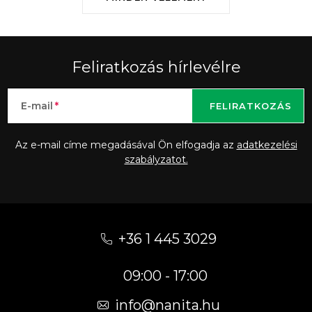
Feliratkozás hírlevélre
E-mail
FELIRATKOZÁS
Az e-mail címe megadásával Ön elfogadja az
adatkezelési
szabályzatot.
L
á
+36 1 445 3029
b
09:00 - 17:00
l
é
info
@
nanita.hu