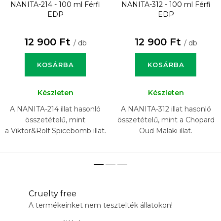
NANITA-214 - 100 ml
Férfi
NANITA-312 - 100 ml
Férfi
EDP
EDP
12 900 Ft
12 900 Ft
/ db
/ db
KOSÁRBA
KOSÁRBA
Készleten
Készleten
A NANITA-214 illat hasonló
A NANITA-312 illat hasonló
összetételű, mint
összetételű, mint a Chopard
a Viktor&Rolf Spicebomb illat.
Oud Malaki illat.
Cruelty free
A termékeinket nem tesztelték állatokon!