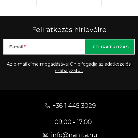
Feliratkozás hírlevélre
E-mail
FELIRATKOZÁS
Az e-mail címe megadásával Ön elfogadja az
adatkezelési
szabályzatot.
L
á
+36 1 445 3029
b
09:00 - 17:00
l
é
info
@
nanita.hu