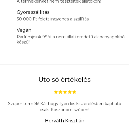
A termékeinket nem tesztelték állatokon!
Gyors szállítás
30 000 Ft felett ingyenes a szállítás!
Vegán
Parfümjeink 99%-a nem állati eredetű alapanyagokból
készül!
Utolsó értékelés
Szuper termék! Kár hogy ilyen kis kiszerelésben kapható
csak! Köszönöm szépen!
Horváth Krisztián