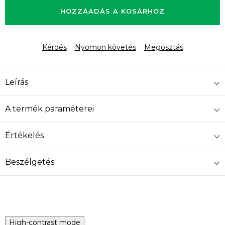
HOZZÁADÁS A KOSÁRHOZ
Kérdés
Nyomon követés
Megosztás
Leírás
A termék paraméterei
Értékelés
Beszélgetés
High-contrast mode