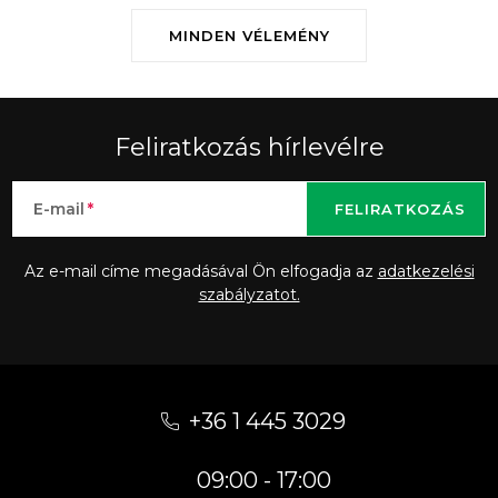
MINDEN VÉLEMÉNY
Feliratkozás hírlevélre
E-mail
FELIRATKOZÁS
Az e-mail címe megadásával Ön elfogadja az
adatkezelési
szabályzatot.
L
á
+36 1 445 3029
b
09:00 - 17:00
l