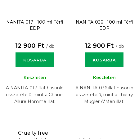
NANITA-017 - 100 ml
Férfi
NANITA-036 - 100 ml
Férfi
EDP
EDP
12 900 Ft
12 900 Ft
/ db
/ db
KOSÁRBA
KOSÁRBA
Készleten
Készleten
A NANITA-017 illat hasonló
A NANITA-036 illat hasonló
összetételű, mint a Chanel
összetételű, mint a Thierry
Allure Homme illat.
Mugler A*Men illat.
Cruelty free