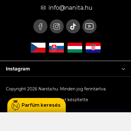
é
info
@
nanita.hu
c
Instagram
Copyright 2026
Nanita.hu
. Minden jog fenntartva.
Shoptet készítette
Parfüm keresés
Sütiket használunk, hogy Ön kényelmesen
böngészhessen az oldalon, és hogy a weboldal