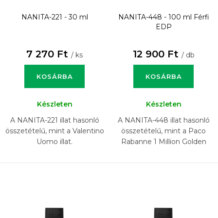
NANITA-221 - 30 ml
NANITA-448 - 100 ml
Férfi
EDP
7 270 Ft
12 900 Ft
/ ks
/ db
KOSÁRBA
KOSÁRBA
Készleten
Készleten
A NANITA-221 illat hasonló
A NANITA-448 illat hasonló
összetételű, mint a Valentino
összetételű, mint a Paco
Uomo illat.
Rabanne 1 Million Golden
Oud illat.