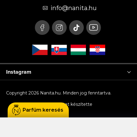
é
info
@
nanita.hu
c
Instagram
Copyright 2026
Nanita.hu
. Minden jog fenntartva.
Shoptet készítette
Parfüm keresés
Sütiket használunk, hogy Ön kényelmesen
böngészhessen az oldalon, és hogy a weboldal