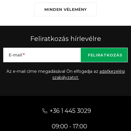
MINDEN VÉLEMÉNY
Feliratkozás hírlevélre
E-mail
FELIRATKOZÁS
Az e-mail címe megadásával Ön elfogadja az
adatkezelési
szabályzatot.
L
á
+36 1 445 3029
b
09:00 - 17:00
l