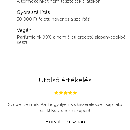
A termékeinket nem tesztelték állatokon!
Gyors szállítás
30 000 Ft felett ingyenes a szállítás!
Vegán
Parfümjeink 99%-a nem állati eredetű alapanyagokból
készül!
Utolsó értékelés
Szuper termék! Kár hogy ilyen kis kiszerelésben kapható
csak! Köszönöm szépen!
Horváth Krisztián