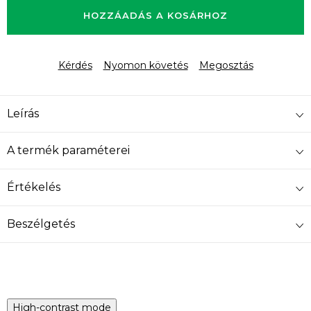
HOZZÁADÁS A KOSÁRHOZ
Kérdés
Nyomon követés
Megosztás
Leírás
A termék paraméterei
Értékelés
Beszélgetés
High-contrast mode