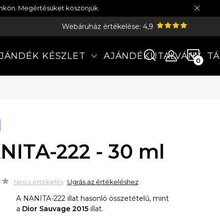
münkön. Megértésüket köszönjük.
Webáruház értékelése: 4,9
KOS
JÁNDÉK KÉSZLET
AJÁNDÉKUTALVÁNY
TÁ
NITA-222 - 30 ml
Nincs értékelés
Ugrás az értékeléshez
A NANITA-222 illat hasonló összetételű, mint
a
Dior Sauvage 2015
illat.