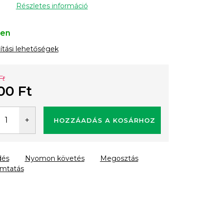
Részletes információ
ten
lítási lehetőségek
Ft
00 Ft
gár:
HOZZÁADÁS A KOSÁRHOZ
dés
Nyomon követés
Megosztás
mtatás