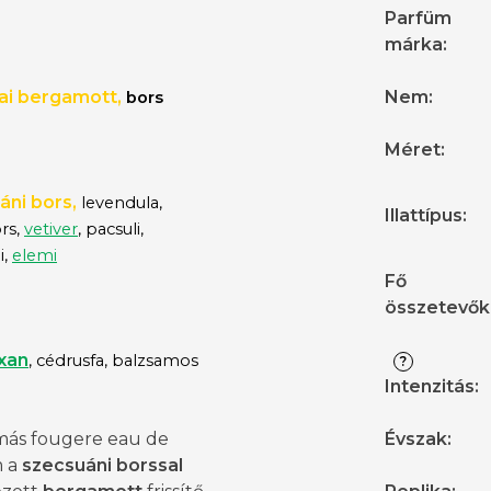
Parfüm
márka
:
iai bergamott,
Nem
:
bors
Méret
:
áni bors,
levendula,
Illattípus
:
rs,
vetiver
, pacsuli,
i,
elemi
Fő
összetevők
xan
, cédrusfa, b
alzsamos
?
Intenzitás
:
más fougere eau de
Évszak
:
m a
szecsuáni borssal