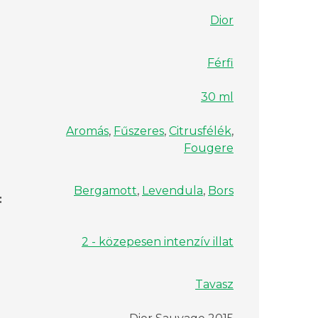
Dior
Férfi
30 ml
Aromás
,
Fűszeres
,
Citrusfélék
,
Fougere
Bergamott
,
Levendula
,
Bors
:
2 - közepesen intenzív illat
Tavasz