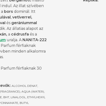
ezett
bergamott
frissítő
Replika
:
l indul. Az illat szívében
 a
bors
dominál. Itt
ulával
,
vetiverrel,
val
és
gerániummal
ik. Az állatias alapot az
xán,
a
cédrusfa
és a
num
uralja. A
NANITA-222
 Parfum férfiaknak
évben minden alkalomra
s.
 Parfum férfiaknak 30
evők:
ALCOHOL DENAT,
(FRAGRANCE), AQUA (WATER),
, BHT, LINALOOL, ETHYLHEXYL
CINNAMATE, BUTYL