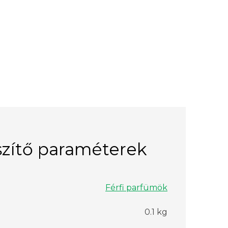
zítő paraméterek
Férfi parfümök
0.1 kg