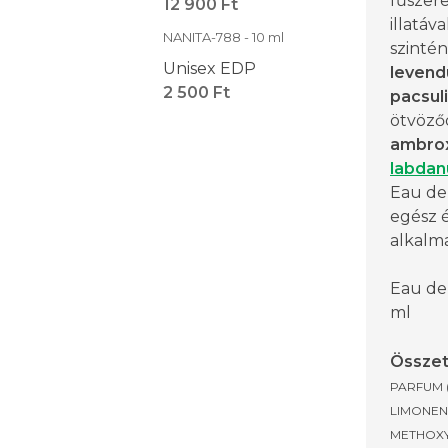
fűszer
12 900 Ft
illatáva
NANITA-788 - 10 ml
szintén
Unisex EDP
levend
2 500 Ft
pacsuli
ötvöződ
ambro
labda
Eau de
egész 
alkalma
Eau de
ml
Összet
PARFUM 
LIMONENE
METHOXY