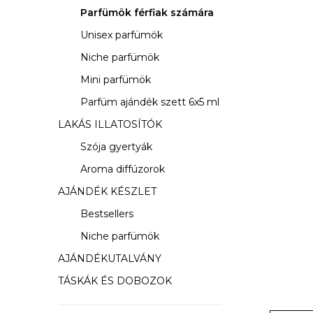
s
Parfümök férfiak számára
ó
Unisex parfümök
p
Niche parfümök
a
Mini parfümök
Parfüm ajándék szett 6x5 ml
n
LAKÁS ILLATOSÍTÓK
e
Szója gyertyák
l
Aroma diffúzorok
AJÁNDÉK KÉSZLET
Bestsellers
Niche parfümök
AJÁNDÉKUTALVÁNY
TÁSKÁK ÉS DOBOZOK