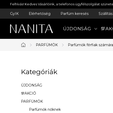
Ugrás
Felhívás! Kedves Vásárlóink, a telefonos ügyfélszolgálat szün
a
GyIK
Elérhetőség
Parfüm keresés
Szállítá
fő
tartalomhoz
ÚJDONSÁG
💯AK
PARFÜMÖK
Parfümök férfiak számár
Kezdőlap
O
Kategóriák
Kategóriák
l
átugrása
d
ÚJDONSÁG
a
💯AKCIÓ
PARFÜMÖK
l
Parfümök nőknek