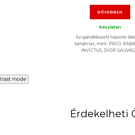
BŐVEBBEN
Készleten
Az ajándékszett hasonló illa
tartalmaz, mint: PACO RA
INVICTUS, DIOR SAUVAG
NASOMATTO BLACK AFGA
ARMANI ACQUA DI GIO , C
BLEU,...
trast mode
Érdekelheti 