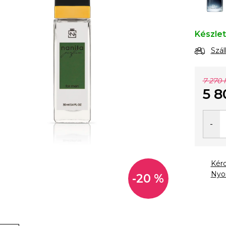
Készle
Szál
7 270 
5 8
Egysé
Kér
Nyo
-20 %