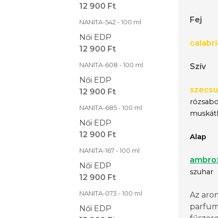
12 900 Ft
Fej
NANITA-542 - 100 ml
Női EDP
calabr
12 900 Ft
NANITA-608 - 100 ml
Szív
Női EDP
szecsu
12 900 Ft
rózsabo
NANITA-685 - 100 ml
muskátl
Női EDP
12 900 Ft
Alap
NANITA-167 - 100 ml
ambro
Női EDP
szuhar
12 900 Ft
NANITA-073 - 100 ml
Az aro
parfu
Női EDP