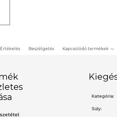
Értékelés
Beszélgetés
Kapcsolódó termékek
rmék
Kiegés
zletes
rása
Kategória
:
Súly
:
sszetétel