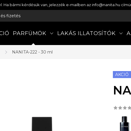
etel. Ha bármi kérdésük van, jelezzék e-mailben az info@nanita.hu cí
s és fizetés
CIÓ
PARFÜMÖK
LAKÁS ILLATOSÍTÓK
A
a
NANITA-222 - 30 ml
AKCIÓ
NA