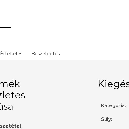
Értékelés
Beszélgetés
rmék
Kiegés
zletes
rása
Kategória
:
Súly
:
sszetétel