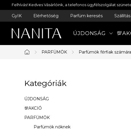
Ugrás
Felhívás! Kedves Vásárlóink, a telefonos ügyfélszolgálat szün
a
GyIK
Elérhetőség
Parfüm keresés
Szállítá
fő
tartalomhoz
ÚJDONSÁG
💯AK
PARFÜMÖK
Parfümök férfiak számár
Kezdőlap
O
Kategóriák
Kategóriák
l
átugrása
d
ÚJDONSÁG
a
💯AKCIÓ
PARFÜMÖK
l
Parfümök nőknek