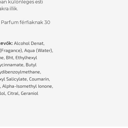
ban különleges esti
ra illik.
 Parfum férfiaknak 30
Alcohol Denat,
tevők:
(Fragance), Aqua (Water),
e, Bht, Ethylhexyl
cinnamate, Butyl
ydibenzoylmethane,
xyl Salicylate, Coumarin,
l, Alpha-Isomethyl Ionone,
lol, Citral, Geraniol