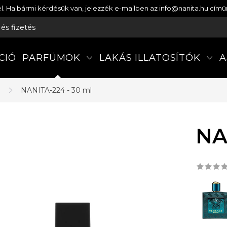
etel. Ha bármi kérdésük van, jelezzék e-mailben az info@nanita.hu cí
s és fizetés
CIÓ
PARFÜMÖK
LAKÁS ILLATOSÍTÓK
A
a
NANITA-224 - 30 ml
NA