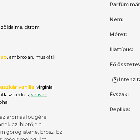
Parfüm má
Nem
:
zöldalma, citrom
Méret
:
Illattípus
:
bab
,
ambroxán, muskátli
Fő összete
Intenzit
?
szkár vanília
, virginiai
Évszak
:
atlasz cédrus,
vetiver
,
oha
Replika
:
az aromás fougére
nek az ihletője a
m görög istene, Erósz. Ez
s, mégis meleg illat,