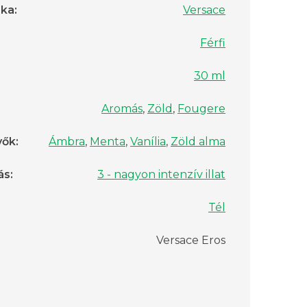
rka
:
Versace
Férfi
30 ml
Aromás
,
Zöld
,
Fougere
vők
:
Ámbra
,
Menta
,
Vanília
,
Zöld alma
ás
:
3 - nagyon intenzív illat
Tél
Versace Eros