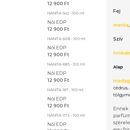
12 900 Ft
Fej
NANITA-542 - 100 ml
Női EDP
menta
,
12 900 Ft
NANITA-608 - 100 ml
Szív
Női EDP
tonka
12 900 Ft
NANITA-685 - 100 ml
Alap
Női EDP
12 900 Ft
madaga
cédrus, 
NANITA-167 - 100 ml
tölgym
Női EDP
12 900 Ft
Ennek 
NANITA-073 - 100 ml
parfüm
szerele
Női EDP
egy fris