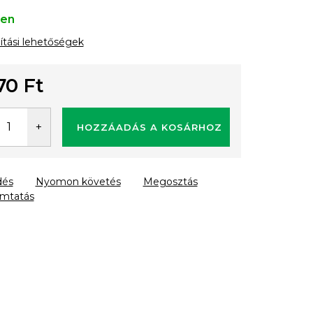
ten
lítási lehetőségek
70 Ft
gár:
HOZZÁADÁS A KOSÁRHOZ
dés
Nyomon követés
Megosztás
mtatás