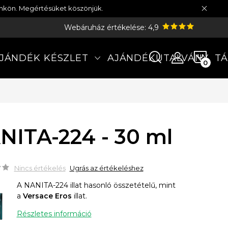
münkön. Megértésüket köszönjük.
Webáruház értékelése: 4,9
KOS
JÁNDÉK KÉSZLET
AJÁNDÉKUTALVÁNY
TÁ
NITA-224 - 30 ml
Nincs értékelés
Ugrás az értékeléshez
A NANITA-224 illat hasonló összetételű, mint
a
Versace Eros
illat.
Részletes információ