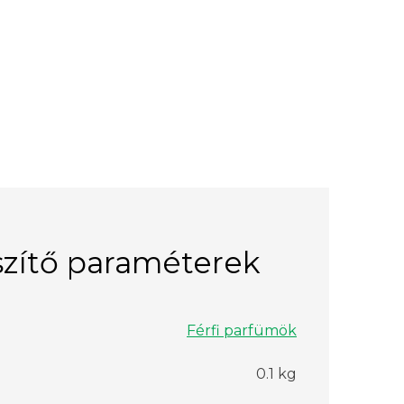
zítő paraméterek
Férfi parfümök
0.1 kg