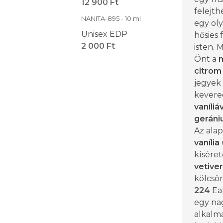
12 900 Ft
felejth
NANITA-895 - 10 ml
egy ol
Unisex EDP
hősies 
2 000 Ft
isten. 
Önt a
m
citrom
jegyek
kevere
vaníliá
gerán
Az alap
vanília
kísére
vetiver
kölcsön
224
Ea
egy nag
alkalma