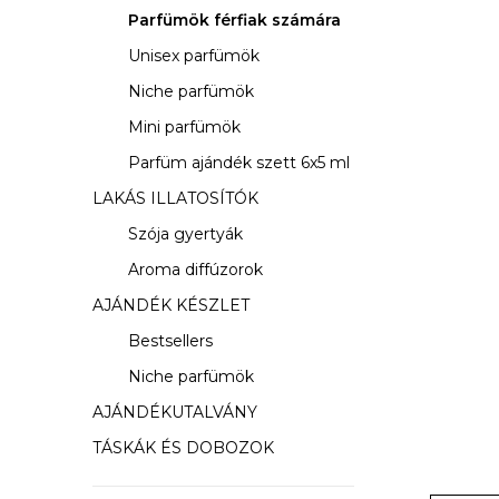
s
Parfümök férfiak számára
ó
Unisex parfümök
p
Niche parfümök
a
Mini parfümök
Parfüm ajándék szett 6x5 ml
n
LAKÁS ILLATOSÍTÓK
e
Szója gyertyák
l
Aroma diffúzorok
AJÁNDÉK KÉSZLET
Bestsellers
Niche parfümök
AJÁNDÉKUTALVÁNY
TÁSKÁK ÉS DOBOZOK