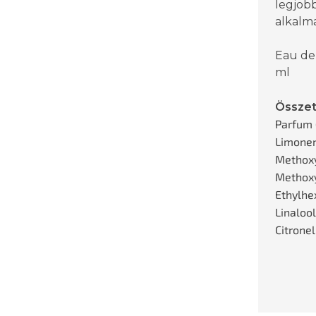
legjob
alkalmak
Eau de
ml
Össze
Parfum 
Limonen
Methoxy
Methox
Ethylhe
Linaloo
Citronel