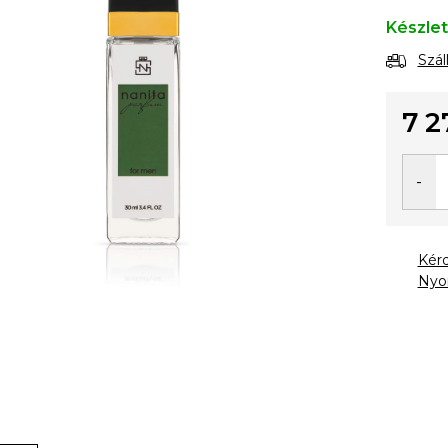
Készle
Szál
7 2
Egysé
Kér
Nyo