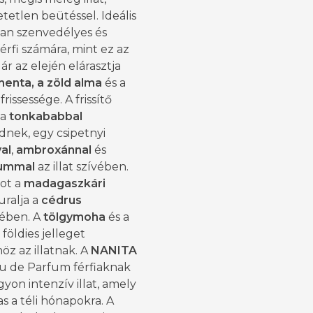
etetlen beütéssel. Ideális
yan szenvedélyes és
férfi számára, mint ez az
Már az elején elárasztja
enta, a zöld alma
és a
frissessége. A frissítő
 a
tonkababbal
dnek, egy csipetnyi
val
,
ambroxánnal
és
iummal
az illat szívében.
ot a
madagaszkári
uralja a
cédrus
tében. A
tölgymoha
és a
földies jelleget
öz az illatnak. A
NANITA
u de Parfum férfiaknak
yon intenzív illat, amely
s a téli hónapokra. A