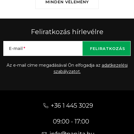
MINDEN VÉLEMÉNY
Feliratkozás hírlevélre
E-mail
FELIRATKOZÁS
Az e-mail címe megadásával Ön elfogadja az
adatkezelési
szabályzatot.
L
á
+36 1 445 3029
b
09:00 - 17:00
l