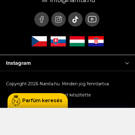
é
info
@
nanita.hu
c
Instagram
Copyright 2026
Nanita.hu
. Minden jog fenntartva.
Shoptet készítette
Parfüm keresés
Sütiket használunk, hogy Ön kényelmesen
böngészhessen az oldalon, és hogy a weboldal
funkcionalitását, teljesítményét és