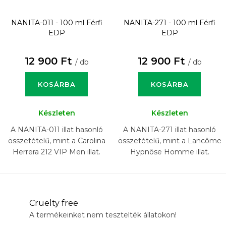
NANITA-011 - 100 ml
Férfi
NANITA-271 - 100 ml
Férfi
EDP
EDP
12 900 Ft
12 900 Ft
/ db
/ db
KOSÁRBA
KOSÁRBA
Készleten
Készleten
A NANITA-011 illat hasonló
A NANITA-271 illat hasonló
összetételű, mint a Carolina
összetételű, mint a Lancôme
Herrera 212 VIP Men illat.
Hypnôse Homme illat.
Cruelty free
A termékeinket nem tesztelték állatokon!