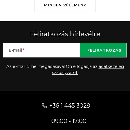
MINDEN VÉLEMÉNY
Feliratkozás hírlevélre
E-mail
FELIRATKOZÁS
Az e-mail címe megadásával Ön elfogadja az
adatkezelési
szabályzatot.
L
á
+36 1 445 3029
b
09:00 - 17:00
l