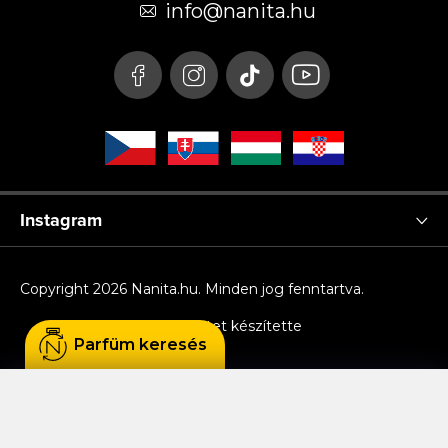
é
info
@
nanita.hu
c
Instagram
Copyright 2026
Nanita.hu
. Minden jog fenntartva.
Shoptet készítette
Parfüm keresés
Sütiket használunk, hogy Ön kényelmesen
böngészhessen az oldalon, és hogy a weboldal
funkcionalitását, teljesítményét és