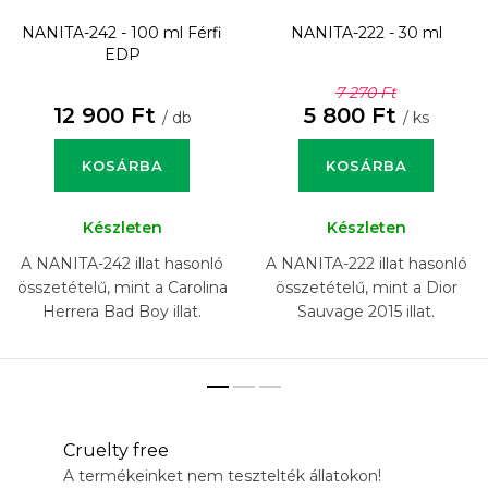
NANITA-242 - 100 ml
Férfi
NANITA-222 - 30 ml
EDP
7 270 Ft
12 900 Ft
5 800 Ft
/ db
/ ks
KOSÁRBA
KOSÁRBA
Készleten
Készleten
A NANITA-242 illat hasonló
A NANITA-222 illat hasonló
összetételű, mint a Carolina
összetételű, mint a Dior
Herrera Bad Boy illat.
Sauvage 2015 illat.
Cruelty free
A termékeinket nem tesztelték állatokon!