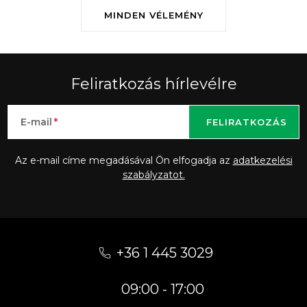
MINDEN VÉLEMÉNY
Feliratkozás hírlevélre
E-mail
FELIRATKOZÁS
Az e-mail címe megadásával Ön elfogadja az
adatkezelési
szabályzatot.
L
á
+36 1 445 3029
b
09:00 - 17:00
l