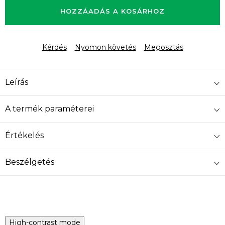
HOZZÁADÁS A KOSÁRHOZ
Kérdés
Nyomon követés
Megosztás
Leírás
A termék paraméterei
Értékelés
Beszélgetés
High-contrast mode