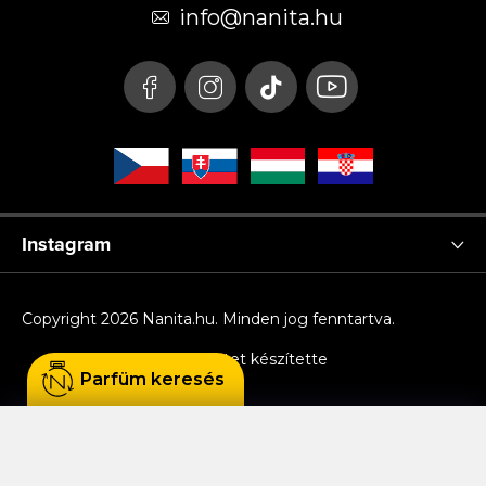
é
info
@
nanita.hu
c
Instagram
Copyright 2026
Nanita.hu
. Minden jog fenntartva.
Shoptet készítette
Parfüm keresés
Sütiket használunk, hogy Ön kényelmesen
böngészhessen az oldalon, és hogy a weboldal