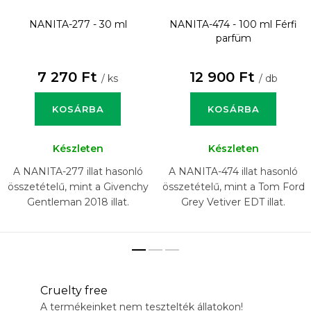
NANITA-277 - 30 ml
NANITA-474 - 100 ml
Férfi
parfüm
7 270 Ft
12 900 Ft
/ ks
/ db
KOSÁRBA
KOSÁRBA
Készleten
Készleten
A NANITA-277 illat hasonló
A NANITA-474 illat hasonló
összetételű, mint a Givenchy
összetételű, mint a Tom Ford
Gentleman 2018 illat.
Grey Vetiver EDT illat.
Cruelty free
A termékeinket nem tesztelték állatokon!