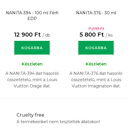
NANITA-394 - 100 ml
Férfi
NANITA-376 - 30 ml
EDP
7 270 Ft
12 900 Ft
5 800 Ft
/ db
/ ks
KOSÁRBA
KOSÁRBA
Készleten
Készleten
A NANITA-394 illat hasonló
A NANITA-376 illat hasonló
összetételű, mint a Louis
összetételű, mint a Louis
Vuitton Orage illat.
Vuitton Imagination illat.
Cruelty free
A termékeinket nem tesztelték állatokon!