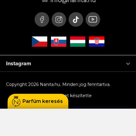
é
info
@
nanita.hu
c
Instagram
Copyright 2026
Nanita.hu
. Minden jog fenntartva.
Shoptet készítette
Parfüm keresés
Sütiket használunk, hogy Ön kényelmesen
böngészhessen az oldalon, és hogy a weboldal
funkcionalitását, teljesítményét és