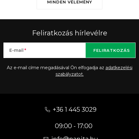
MINDEN VÉLEMÉNY
Feliratkozás hírlevélre
E-mail
FELIRATKOZÁS
Az e-mail címe megadásával Ön elfogadja az
adatkezelési
szabályzatot.
L
á
+36 1 445 3029
b
09:00 - 17:00
l