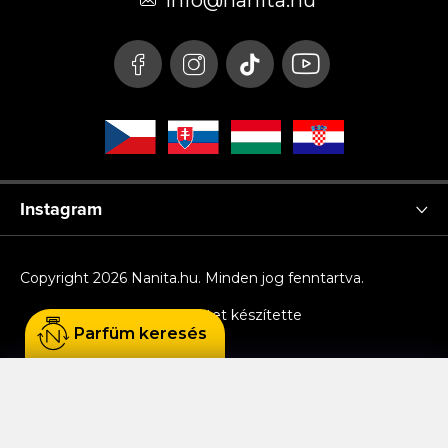
é
info
@
nanita.hu
c
Instagram
Copyright 2026
Nanita.hu
. Minden jog fenntartva.
Shoptet készítette
Parfüm keresés
Sütiket használunk, hogy Ön kényelmesen
böngészhessen az oldalon, és hogy a weboldal
funkcionalitását, teljesítményét és