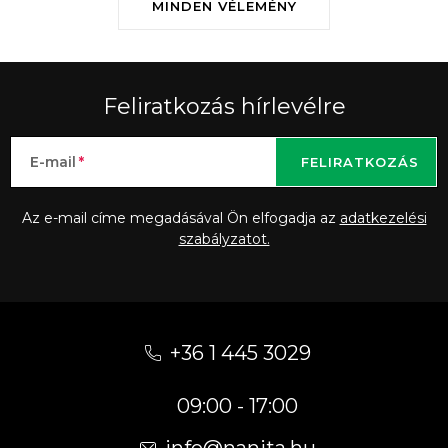
MINDEN VÉLEMÉNY
Feliratkozás hírlevélre
E-mail
FELIRATKOZÁS
Az e-mail címe megadásával Ön elfogadja az
adatkezelési
szabályzatot.
L
á
+36 1 445 3029
b
09:00 - 17:00
l