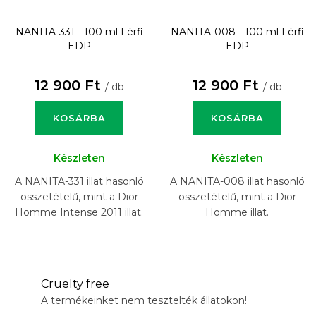
NANITA-331 - 100 ml
Férfi
NANITA-008 - 100 ml
Férfi
EDP
EDP
12 900 Ft
12 900 Ft
/ db
/ db
KOSÁRBA
KOSÁRBA
Készleten
Készleten
A NANITA-331 illat hasonló
A NANITA-008 illat hasonló
összetételű, mint a Dior
összetételű, mint a Dior
Homme Intense 2011 illat.
Homme illat.
Cruelty free
A termékeinket nem tesztelték állatokon!