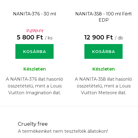
NANITA-376 - 30 ml
NANITA-358 - 100 ml
Férfi
EDP
7 270 Ft
5 800 Ft
12 900 Ft
/ ks
/ db
KOSÁRBA
KOSÁRBA
Készleten
Készleten
A NANITA-376 illat hasonló
A NANITA-358 illat hasonló
összetételű, mint a Louis
összetételű, mint a Louis
Vuitton Imagination illat.
Vuitton Meteore illat.
Cruelty free
A termékeinket nem tesztelték állatokon!