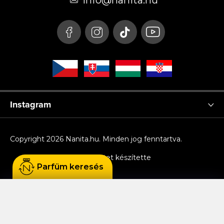
é
info
@
nanita.hu
c
Instagram
Copyright 2026
Nanita.hu
. Minden jog fenntartva.
Shoptet készítette
Parfüm keresés
Sütiket használunk, hogy Ön kényelmesen
böngészhessen az oldalon, és hogy a weboldal
funkcionalitását, teljesítményét és