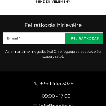
MINDEN VÉLEMÉNY
Feliratkozás hírlevélre
E-mail
FELIRATKOZÁS
Az e-mail címe megadásával Ön elfogadja az
adatkezelési
szabályzatot.
L
á
+36 1 445 3029
b
09:00 - 17:00
l