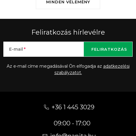
MINDEN VÉLEMÉNY
Feliratkozás hírlevélre
E-mail
FELIRATKOZÁS
Az e-mail címe megadásával Ön elfogadja az
adatkezelési
szabályzatot.
L
á
+36 1 445 3029
b
09:00 - 17:00
l