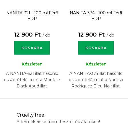
NANITA-321 - 100 ml
Férfi
NANITA-374 - 100 ml
Férfi
EDP
EDP
12 900 Ft
12 900 Ft
/ db
/ db
KOSÁRBA
KOSÁRBA
Készleten
Készleten
A NANITA-321 illat hasonló
A NANITA-374 illat hasonló
összetételű, mint a Montale
összetételű, mint a Narciso
Black Aoud illat.
Rodriguez Bleu Noir illat.
Cruelty free
A termékeinket nem tesztelték állatokon!