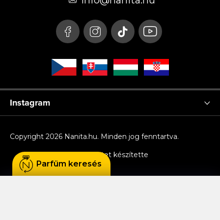
é
info
@
nanita.hu
c
Instagram
Copyright 2026
Nanita.hu
. Minden jog fenntartva.
Shoptet készítette
Parfüm keresés
Sütiket használunk, hogy Ön kényelmesen
böngészhessen az oldalon, és hogy a weboldal
funkcionalitását, teljesítményét és