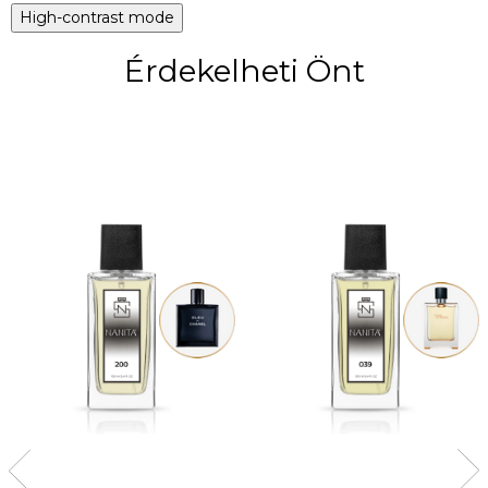
High-contrast mode
Érdekelheti Önt