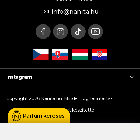
l
é
info
@
nanita.hu
c
Instagram
Copyright 2026
Nanita.hu
. Minden jog fenntartva.
Shoptet készítette
Parfüm keresés
Sütiket használunk, hogy Ön kényelmesen
böngészhessen az oldalon, és hogy a weboldal