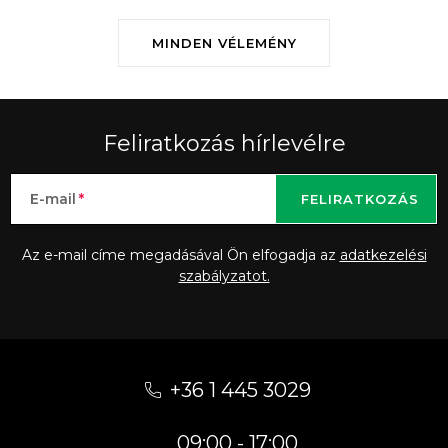
MINDEN VÉLEMÉNY
Feliratkozás hírlevélre
E-mail
FELIRATKOZÁS
Az e-mail címe megadásával Ön elfogadja az
adatkezelési
szabályzatot.
L
á
+36 1 445 3029
b
09:00 - 17:00