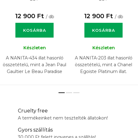
12 900 Ft
12 900 Ft
/ db
/ db
KOSÁRBA
KOSÁRBA
Készleten
Készleten
A NANITA-434 illat hasonló
A NANITA-203 illat hasonló
összetételű, mint a Jean Paul
összetételű, mint a Chanel
Gaultier Le Beau Paradise
Egoiste Platinum illat.
Garden 2014 illat.
Cruelty free
A termékeinket nem tesztelték állatokon!
Gyors szállítás
30 000 Ft felett ingyenes a szállítás!