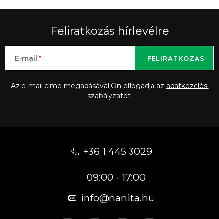
Feliratkozás hírlevélre
E-mail
FELIRATKOZÁS
Az e-mail címe megadásával Ön elfogadja az
adatkezelési
szabályzatot.
L
á
+36 1 445 3029
b
09:00 - 17:00
l
é
info
@
nanita.hu
c