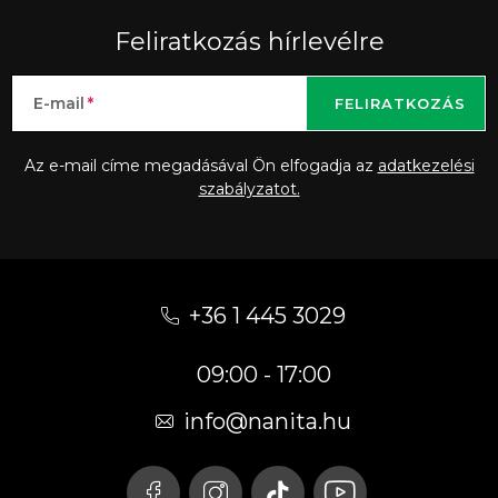
Feliratkozás hírlevélre
E-mail
FELIRATKOZÁS
Az e-mail címe megadásával Ön elfogadja az
adatkezelési
szabályzatot.
L
á
+36 1 445 3029
b
09:00 - 17:00
l
é
info
@
nanita.hu
c