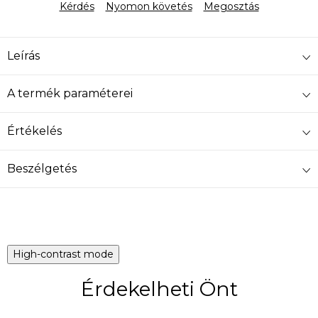
Kérdés
Nyomon követés
Megosztás
Leírás
A termék paraméterei
Értékelés
Beszélgetés
High-contrast mode
Érdekelheti Önt