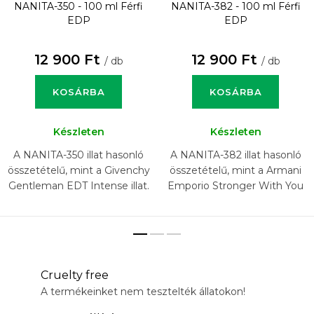
NANITA-350 - 100 ml
Férfi
NANITA-382 - 100 ml
Férfi
EDP
EDP
12 900 Ft
12 900 Ft
/ db
/ db
KOSÁRBA
KOSÁRBA
Készleten
Készleten
A NANITA-350 illat hasonló
A NANITA-382 illat hasonló
összetételű, mint a Givenchy
összetételű, mint a Armani
Gentleman EDT Intense illat.
Emporio Stronger With You
Oud illat.
Cruelty free
A termékeinket nem tesztelték állatokon!