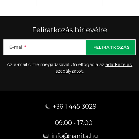
Feliratkozás hírlevélre
E-mail
FELIRATKOZÁS
Az e-mail címe megadásával Ön elfogadja az
adatkezelési
szabályzatot.
L
á
+36 1 445 3029
b
09:00 - 17:00
l
é
info
@
nanita.hu