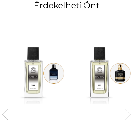
Érdekelheti Önt