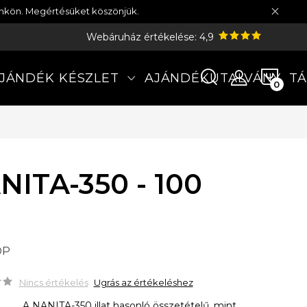
münkön. Megértésüket köszönjük.
Webáruház értékelése: 4,9
KOS
JÁNDÉK KÉSZLET
AJÁNDÉKUTALVÁNY
TÁ
NITA-350 - 100
DP
Nincs értékelés
Ugrás az értékeléshez
A NANITA-350 illat hasonló összetételű, mint