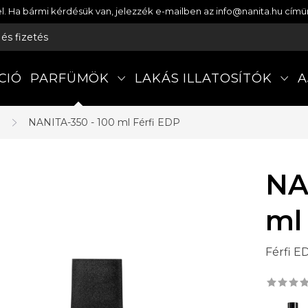
etel. Ha bármi kérdésük van, jelezzék e-mailben az info@nanita.hu cí
s és fizetés
CIÓ
PARFÜMÖK
LAKÁS ILLATOSÍTÓK
A
a
NANITA-350 - 100 ml
Férfi EDP
NA
ml
Férfi E