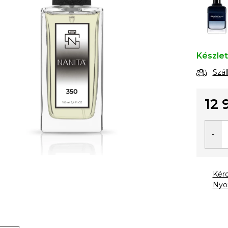
Készle
Szál
12 
Egysé
Kér
Nyo