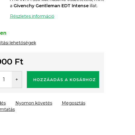
a
Givenchy Gentleman EDT Intense
illat.
Részletes információ
ten
lítási lehetőségek
900 Ft
gár:
HOZZÁADÁS A KOSÁRHOZ
dés
Nyomon követés
Megosztás
mtatás