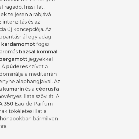
ragadó, friss illat,
k teljesen a rabjává
z intenzitás és az
ia új koncepciója. Az
ippantásnál egy adag
s
kardamomot
fogsz
, aromás
bazsalikommal
bergamott
jegyekkel
. A
púderes
szívet a
 dominálja a mediterrán
enyhe alaphangjaival. Az
a
kumarin
és a
cédrusfa
vényes illata szövi át. A
A 350
Eau de Parfum
nak tökéletes illat a
i hónapokban bármilyen
ra.