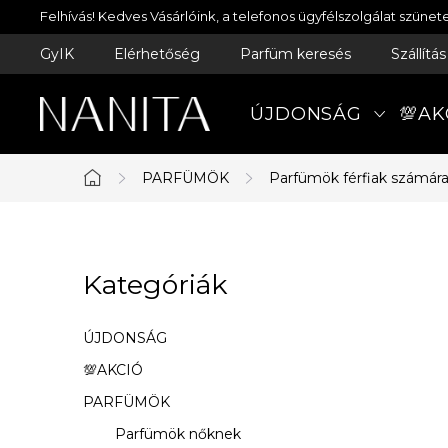
Ugrás
Felhívás! Kedves Vásárlóink, a telefonos ügyfélszolgálat szün
a
GyIK
Elérhetőség
Parfüm keresés
Szállítá
fő
tartalomhoz
ÚJDONSÁG
💯AK
PARFÜMÖK
Parfümök férfiak számár
Kezdőlap
O
Kategóriák
Kategóriák
l
átugrása
d
ÚJDONSÁG
a
💯AKCIÓ
PARFÜMÖK
l
Parfümök nőknek