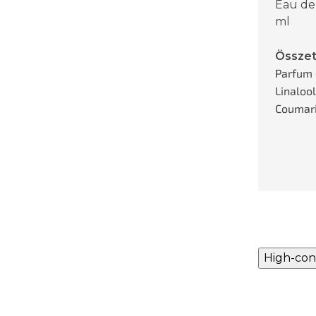
Eau de
ml
Összet
Parfum 
Linaloo
Coumarin
High-con