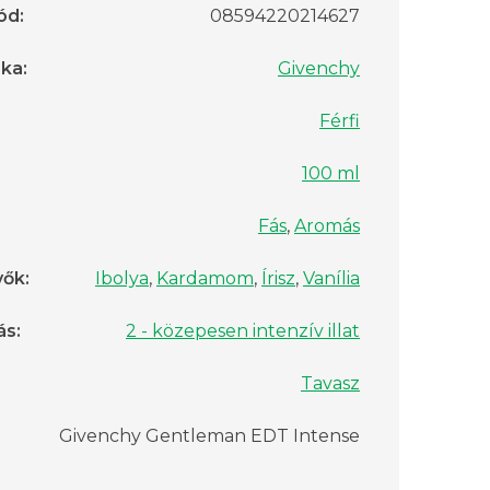
ód
:
08594220214627
rka
:
Givenchy
Férfi
100 ml
Fás
,
Aromás
vők
:
Ibolya
,
Kardamom
,
Írisz
,
Vanília
ás
:
2 - közepesen intenzív illat
Tavasz
Givenchy Gentleman EDT Intense