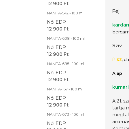
12 900 Ft
Fej
NANITA-542 - 100 ml
Női EDP
karda
12 900 Ft
bergam
NANITA-608 - 100 ml
Szív
Női EDP
12 900 Ft
írisz
, c
NANITA-685 - 100 ml
Női EDP
Alap
12 900 Ft
kumari
NANITA-167 - 100 ml
Női EDP
A 21. 
12 900 Ft
tartja 
NANITA-073 - 100 ml
megtalá
aromá
Női EDP
Kontras