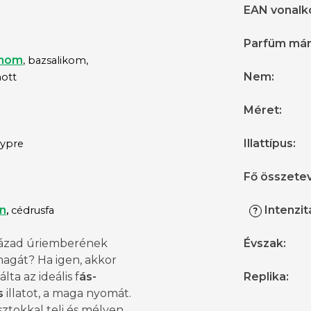
EAN vonalk
Parfüm má
mom
, bazsalikom,
Nem
:
ott
Méret
:
Illattípus
:
hypre
Fő összete
n
Intenzit
,
cédrusfa
?
század úriemberének
Évszak
:
magát? Ha igen, akkor
lta az ideális f
ás-
Replika
:
s
illatot, a maga nyomát.
ztokkal teli és mélyen