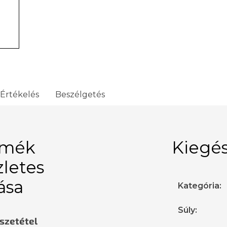
Értékelés
Beszélgetés
rmék
Kiegés
zletes
rása
Kategória
:
Súly
:
sszetétel