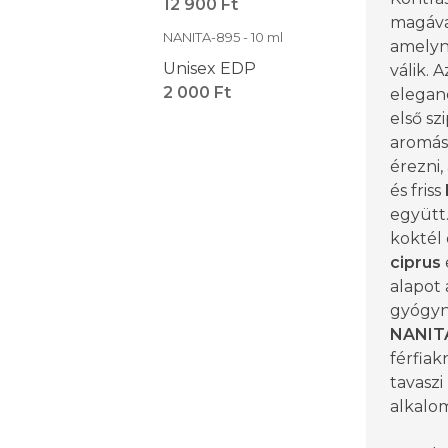
12 900 Ft
magával 
NANITA-895 - 10 ml
amelyne
Unisex EDP
válik. A
2 000 Ft
eleganc
első sz
aromá
érezni
és friss
együtt
koktél
ciprus
alapot 
gyógynö
NANIT
férfiak
tavasz
alkalom