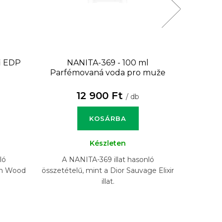
i EDP
NANITA-369 - 100 ml
NANITA
Parfémovaná voda pro muže
12 900 Ft
/ db
KOSÁRBA
Készleten
ló
A NANITA-369 illat hasonló
A N
Man Wood
összetételű, mint a Dior Sauvage Elixir
összet
illat.