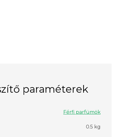
zítő paraméterek
Férfi parfümök
0.5 kg