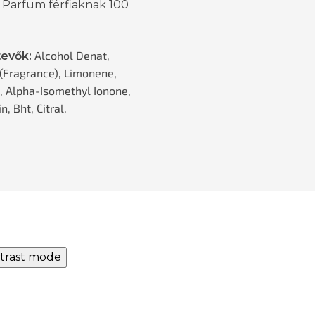
 Parfum férfiaknak 100
Alcohol Denat,
evők:
(Fragrance), Limonene,
l, Alpha-Isomethyl Ionone,
, Bht, Citral.
trast mode