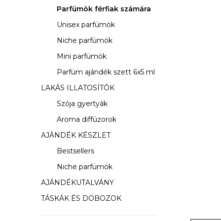
s
Parfümök férfiak számára
ó
Unisex parfümök
p
Niche parfümök
a
Mini parfümök
Parfüm ajándék szett 6x5 ml
n
LAKÁS ILLATOSÍTÓK
e
Szója gyertyák
l
Aroma diffúzorok
AJÁNDÉK KÉSZLET
Bestsellers
Niche parfümök
AJÁNDÉKUTALVÁNY
TÁSKÁK ÉS DOBOZOK