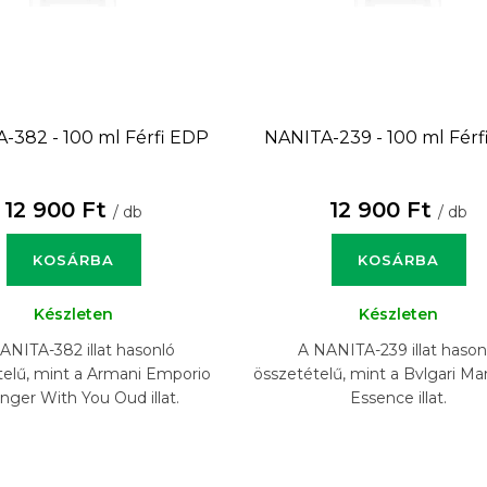
-382 - 100 ml
Férfi EDP
NANITA-239 - 100 ml
Férf
12 900 Ft
12 900 Ft
/ db
/ db
KOSÁRBA
KOSÁRBA
Készleten
Készleten
ANITA-382 illat hasonló
A NANITA-239 illat hason
telű, mint a Armani Emporio
összetételű, mint a Bvlgari 
nger With You Oud illat.
Essence illat.