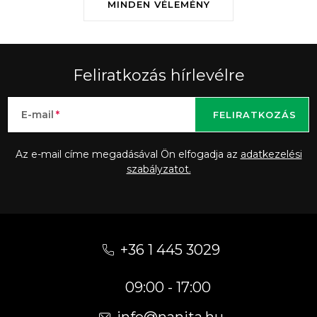
MINDEN VÉLEMÉNY
Feliratkozás hírlevélre
E-mail
FELIRATKOZÁS
Az e-mail címe megadásával Ön elfogadja az
adatkezelési
szabályzatot.
L
á
+36 1 445 3029
b
09:00 - 17:00
l