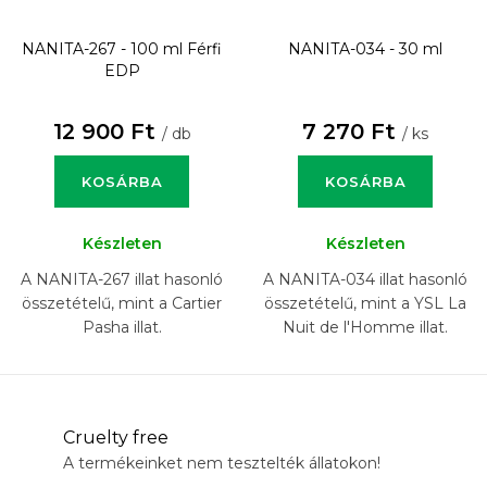
NANITA-267 - 100 ml
Férfi
NANITA-034 - 30 ml
EDP
12 900 Ft
7 270 Ft
/ db
/ ks
KOSÁRBA
KOSÁRBA
Készleten
Készleten
A NANITA-267 illat hasonló
A NANITA-034 illat hasonló
összetételű, mint a Cartier
összetételű, mint a YSL La
Pasha illat.
Nuit de l'Homme illat.
Cruelty free
A termékeinket nem tesztelték állatokon!