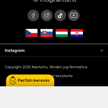
é
info
@
nanita.hu
c
Instagram
Copyright 2026
Nanita.hu
. Minden jog fenntartva.
Shoptet készítette
Parfüm keresés
Sütiket használunk, hogy Ön kényelmesen
böngészhessen az oldalon, és hogy a weboldal
funkcionalitását, teljesítményét és